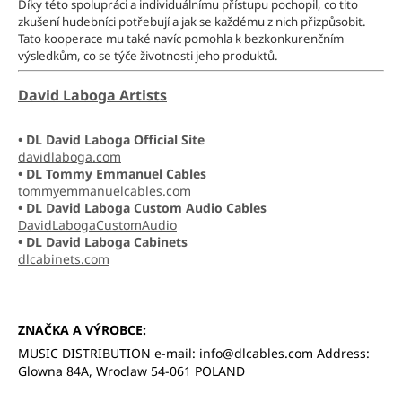
Díky této spolupráci a individuálnímu přístupu pochopil, co tito
a
zkušení hudebníci potřebují a jak se každému z nich přizpůsobit.
Tato kooperace mu také navíc pomohla k bezkonkurenčním
j
výsledkům, co se týče životnosti jeho produktů.
í
t
David Laboga Artists
?
•
DL David Laboga Official Site
davidlaboga.com
•
DL
Tommy Emmanuel Cables
tommyemmanuelcables.com
HLEDAT
•
DL
David Laboga Custom Audio Cables
DavidLabogaCustomAudio
•
DL
David Laboga Cabinets
dlcabinets.com
D
o
p
ZNAČKA A VÝROBCE
:
o
MUSIC DISTRIBUTION e-mail: info@dlcables.com Address:
r
Glowna 84A, Wroclaw 54-061 POLAND
u