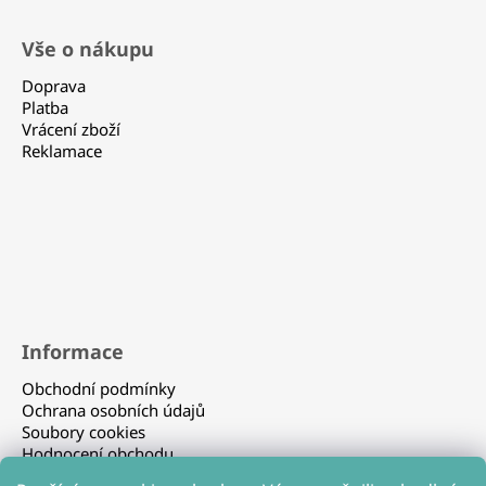
a
n
á
í
c
Vše o nákupu
p
í
p
a
Doprava
r
t
Platba
v
Vrácení zboží
í
k
Reklamace
y
v
ý
p
i
s
u
Informace
Obchodní podmínky
Ochrana osobních údajů
Soubory cookies
Hodnocení obchodu