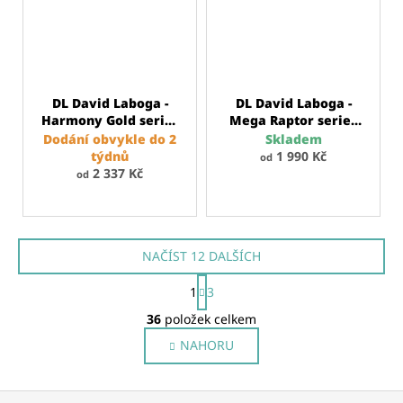
DL David Laboga -
DL David Laboga -
Harmony Gold series
Mega Raptor series
- Headset Extension
MK2
Dodání obvykle do 2
Skladem
prodlužovací kabel
týdnů
1 990 Kč
od
2 337 Kč
od
NAČÍST 12 DALŠÍCH
S
1
3
t
O
r
36
položek celkem
á
v
n
NAHORU
l
k
á
o
v
d
Z
á