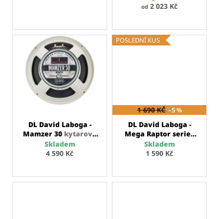
ů
Kč
k
2 023 Kč
od
t
ů
POSLEDNÍ KUS
1 690 KČ
–5 %
DL David Laboga -
DL David Laboga -
Mamzer 30
kytarový
Mega Raptor series
reproduktor 12"
MK1
reproboxový
Skladem
Skladem
kabel
4 590 Kč
1 590 Kč