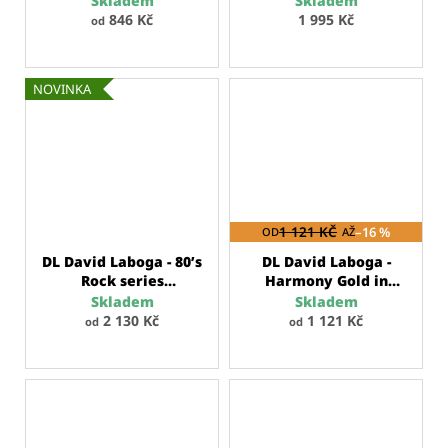
Skladem
Skladem
kabel
systémy
846 Kč
1 995 Kč
od
NOVINKA
1 121 KČ
–16 %
OD
AŽ
DL David Laboga - 80’s
DL David Laboga -
Rock series
Harmony Gold in
nástrojový kabel
Black series
Skladem
Skladem
mikrofonní kabel
2 130 Kč
1 121 Kč
od
od