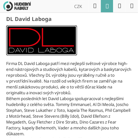
K
Přejít
Hledat
Náku
M
Přihlášení
CZK
na
o
obsah
Zpět
Zpět
košík
š
DL David Laboga
í
C
k
o
p
o
t
Firma DL David Laboga patří mezi nejlepší světové výrobce high-
end nástrojových a studiových kabelů, kytarových a baskytarových
ř
reproboxů. Všechny DL výrobky jsou vyráběny ručně a to
e
v prvotřídní kvalitě. Na rozdíl od velkých firem se zaměřuje na
menší zakázkovou produkci, ale o to větší důraz klade na
b
originalitu a inovaci svých výrobků.
u
Během posledních let David Laboga spolupracoval s nejlepšími
j
hudebníky z celého světa. Tommy Emmanuel, Al Di Meola, Joscho
Stephan, Steve Lukather z Toto, kapela The Rasmus, Phil Campbell
e
z Motörhead, Steve Stevens (Billy Idol), David Ellefson z
t
Megadeth,
Guy Fletcher z Dire Straits,
Dino Cazares z Fear
e
Factory, kapely Behemoth, Vader a mnoho dalších jsou toho
důkazem.
n