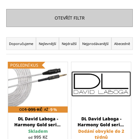
č
u
j
OTEVŘÍT FILTR
e
m
e
Ř
a
Doporučujeme
Nejlevnější
Nejdražší
Nejprodávanější
Abecedně
z
CURT
MANGAN
e
V
STRINGS
POSLEDNÍ KUS
n
-
ý
9-
í
p
46
p
NICKEL
i
WOUND
r
s
STRUNY
o
PRO
p
ELEKTRICKOU
d
1 095 KČ
–9 %
OD
AŽ
r
KYTARU
u
o
DL David Laboga -
DL David Laboga -
295
k
Kč
Harmony Gold series
Harmony Gold series
d
Původně:
mikrofonní kabel
- Y Cable
Y kabel
Skladem
Dodání obvykle do 2
t
u
300
995 Kč
týdnů
od