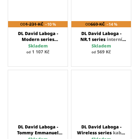
1 231 KČ
–10 %
669 KČ
–14 %
OD
OD
DL David Laboga -
DL David Laboga -
Modern series
NR.1 series
interní
nástrojový kabel
kytarový kabel
Skladem
Skladem
1 107 Kč
569 Kč
od
od
DL David Laboga -
DL David Laboga -
Tommy Emmanuel
Wireless series
kabel
series
propojovací
pro bezdrátové