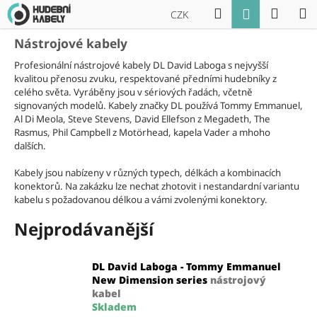
K
Přejít
Hledat
Náku
M
Přihlášení
CZK
na
o
obsah
Zpět
Zpět
košík
š
Nástrojové kabely
í
Profesionální nástrojové kabely DL David Laboga s nejvyšší
C
k
kvalitou přenosu zvuku, respektované předními hudebníky z
o
celého světa. Vyráběny jsou v sériových řadách, včetně
signovaných modelů. Kabely značky DL používá Tommy Emmanuel,
p
Al Di Meola, Steve Stevens, David Ellefson z Megadeth, The
o
Rasmus, Phil Campbell z Motörhead, kapela Vader a mhoho
t
dalších.
ř
Kabely jsou nabízeny v různých typech, délkách a kombinacích
e
konektorů. Na zakázku lze nechat zhotovit i nestandardní variantu
kabelu s požadovanou délkou a vámi zvolenými konektory.
b
u
Nejprodávanější
j
e
DL David Laboga - Tommy Emmanuel
t
New Dimension series
nástrojový
e
kabel
Skladem
n