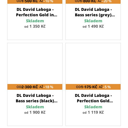
1 500 KČ
–10 %
1 800 KČ
–20 %
OD
AŽ
OD
AŽ
DL David Laboga -
DL David Laboga -
Perfection Gold in
Bass series (grey)
Black series
nástrojový kabel
Skladem
Skladem
nástrojový kabel
1 350 Kč
1 490 Kč
od
od
2 300 KČ
–18 %
1 175 KČ
–5 %
OD
AŽ
OD
AŽ
DL David Laboga -
DL David Laboga -
Bass series (black)
Perfection Gold
nástrojový kabel
series
nástrojový
Skladem
Skladem
kabel
1 900 Kč
1 119 Kč
od
od