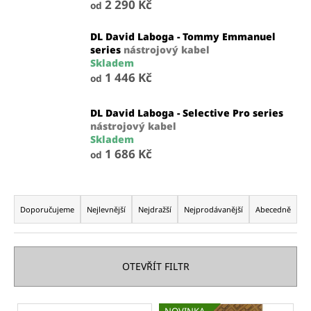
2 290 Kč
od
a
j
DL David Laboga - Tommy Emmanuel
í
series
nástrojový kabel
Skladem
t
1 446 Kč
od
?
DL David Laboga - Selective Pro series
nástrojový kabel
Skladem
1 686 Kč
od
HLEDAT
Ř
a
Doporučujeme
Nejlevnější
Nejdražší
Nejprodávanější
Abecedně
D
z
o
e
p
n
o
OTEVŘÍT FILTR
í
r
u
p
V