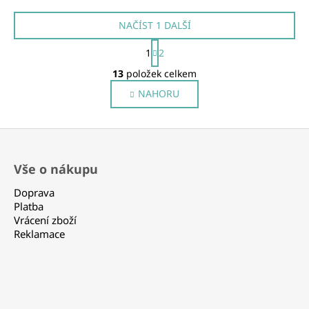
NAČÍST 1 DALŠÍ
S
1
2
t
O
r
13
položek celkem
á
v
n
NAHORU
l
k
á
o
v
d
Z
á
a
n
á
í
c
Vše o nákupu
p
í
p
a
Doprava
r
t
Platba
v
Vrácení zboží
í
k
Reklamace
y
v
ý
p
i