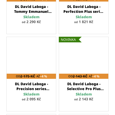
Kč
DL David Laboga -
DL David Laboga -
Tommy Emmanuel
Perfection Plus series
New Dimension
nástrojový kabel
Skladem
Skladem
series
nástrojový
2 290 Kč
1 821 Kč
od
od
kabel
NOVINKA
2 175 KČ
–4 %
2 143 KČ
–4 %
OD
AŽ
OD
AŽ
DL David Laboga -
DL David Laboga -
Precision series
Selective Pro Plus
nástrojový kabel
series
nástrojový
Skladem
Skladem
kabel
2 095 Kč
2 143 Kč
od
od