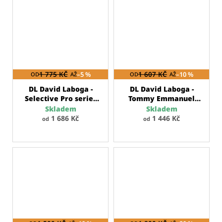
1 775 KČ
–5 %
1 607 KČ
–10 %
OD
AŽ
OD
AŽ
DL David Laboga -
DL David Laboga -
Selective Pro series
Tommy Emmanuel
nástrojový kabel
series
nástrojový
Skladem
Skladem
kabel
1 686 Kč
1 446 Kč
od
od