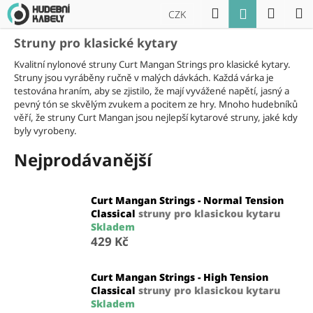
K
Přejít
Hledat
Náku
M
Přihlášení
CZK
na
o
obsah
Zpět
Zpět
košík
š
Struny pro klasické kytary
í
Kvalitní nylonové struny Curt Mangan Strings pro klasické kytary.
C
k
Struny jsou vyráběny ručně v malých dávkách. Každá várka je
o
testována hraním, aby se zjistilo, že mají vyvážené napětí, jasný a
pevný tón se skvělým zvukem a pocitem ze hry. Mnoho hudebníků
p
věří, že struny Curt Mangan jsou nejlepší kytarové struny, jaké kdy
o
byly vyrobeny.
t
Nejprodávanější
ř
e
b
Curt Mangan Strings - Normal Tension
Classical
struny pro klasickou kytaru
u
Skladem
j
429 Kč
e
t
Curt Mangan Strings - High Tension
e
Classical
struny pro klasickou kytaru
Skladem
n