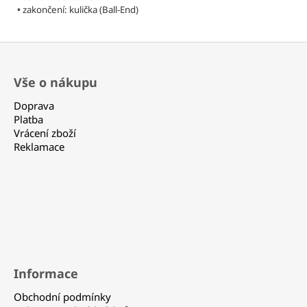
330
•
zakončení: kulička (Ball-End)
Kč
Z
á
Vše o nákupu
p
a
Doprava
t
Platba
Vrácení zboží
í
Reklamace
Informace
Obchodní podmínky