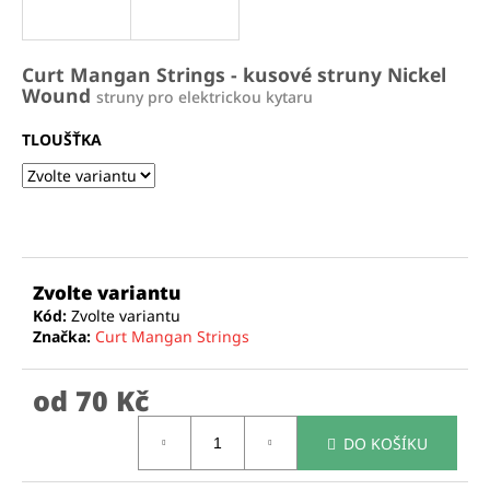
a
j
Curt Mangan Strings - kusové struny Nickel
í
Wound
struny pro elektrickou kytaru
t
?
TLOUŠŤKA
HLEDAT
Zvolte variantu
Kód:
Zvolte variantu
Značka:
Curt Mangan Strings
D
o
od
70 Kč
p
o
Měrná
r
DO KOŠÍKU
cena:
u