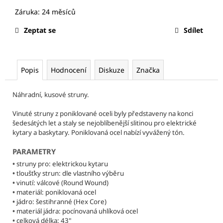
č
u
j
Zeptat se
Sdílet
e
m
e
Popis
Hodnocení
Diskuze
Značka
CURT
MANGAN
Náhradní, kusové struny.
STRINGS
-
Vinuté struny z poniklované oceli byly představeny na konci
PETR
šedesátých let a staly se nejoblíbenější slitinou pro elektrické
BARTONEK
kytary a baskytary. Poniklovaná ocel nabízí vyvážený tón.
10-
46
PARAMETRY
SIGNATURE
STRUNY
•
struny pro: elektrickou kytaru
PRO
•
tloušťky strun: dle vlastního výběru
ELEKTRICKOU
•
vinutí: válcové (Round Wound)
KYTARU
•
materiál: poniklovaná ocel
295
•
jádro: šestihranné (Hex Core)
Kč
•
materiál jádra: pocínovaná uhlíková ocel
Původně:
•
celková délka: 43"