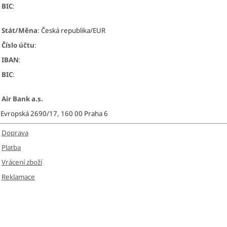
• BIC
:
• Stát/Měna
:
Česká republika/EUR
• Číslo účtu
:
• IBAN
:
• BIC
:
• Air Bank a.s.
Evropská 2690/17, 160 00 Praha 6
Doprava
Platba
Vrácení zboží
Reklamace