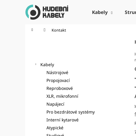
K
Přejít
na
o
Kabely
Stru
obsah
Zpět
Zpět
š
do
do
í
Domů
Kontakt
k
obchodu
obchodu
P
o
Kategorie
Přeskočit
s
kategorie
t
Kabely
r
Nástrojové
a
•
Propojovací
n
•
Reproboxové
n
XLR, mikrofonní
í
Napájecí
p
Pro bezdrátové systémy
a
Interní kytarové
n
Atypické
e
Studiové