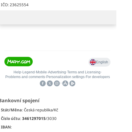
CURT MANGAN STRINGS - KUSOVÉ
CURT MANGAN S
IČO: 23625554
STRUNY HLADKÉ
STRUNY PRO
CURTEX
TRSÁTK
ELEKTRICKOU A AKUSTICKOU KYTARU
25 Kč
37 Kč
Bankovní spojení
struny pro baskytaru
• Stát/Měna
:
Česká republika/Kč
• Číslo účtu
:
3461297015
/3030
• IBAN
: