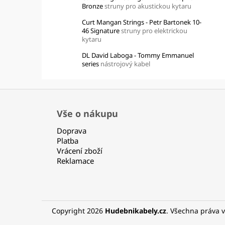
Bronze
struny pro akustickou kytaru
Curt Mangan Strings - Petr Bartonek 10-
46 Signature
struny pro elektrickou
kytaru
DL David Laboga - Tommy Emmanuel
series
nástrojový kabel
Z
á
Vše o nákupu
p
Doprava
a
Platba
t
Vrácení zboží
í
Reklamace
Copyright 2026
Hudebnikabely.cz
. Všechna práva 