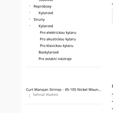
CURT MANGAN STRINGS - 10-46
l
•
NICKEL WOUND
STRUNY PRO
Reproboxy
ELEKTRICKOU KYTARU
Kytarové
295 Kč
Struny
Původně:
324 Kč
Kytarové
Pro elektrickou kytaru
Pro akustickou kytaru
Pro klasickou kytaru
Baskytarové
Pro ostatní nástroje
Poslední hodnocení produktů
Curt Mangan Strings - 45-105 Nickel Wound (4-String) Bass
Sehnal Vladimi
|
Hodnocení produktu je 5 z 5 hvězdiček.