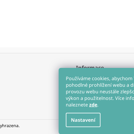
Informace
Obchodní podmínky
Používáme cookies, abychom
Ochrana osobních údajů
pohodlné prohlížení webu a d
Soubory cookies
provozu webu neustále zlepšov
Hodnocení obchodu
výkon a použitelnost. Více inf
naleznete
zde
.
Nastavení
vyhrazena.