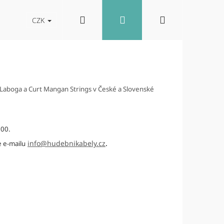
Hledat
Přihlášení
Nákupní
akt
Blog
Reproboxy
CZK
košík
d Laboga a Curt Mangan Strings v České a Slovenské
:00.
info@hudebnikabely.cz
.
e e-mailu
Následující