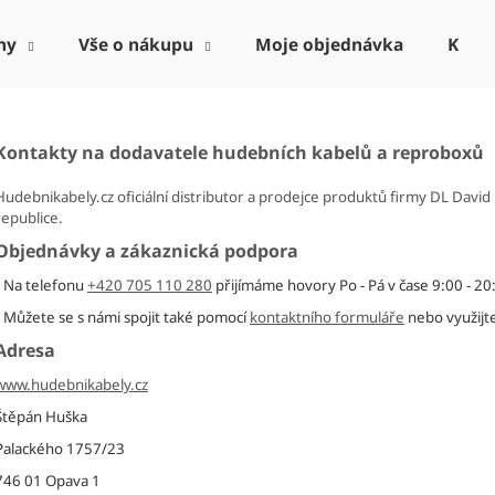
ny
Vše o nákupu
Moje objednávka
Kont
Co potřebujete najít?
Kontakty na dodavatele hudebních kabelů a reproboxů
Hudebnikabely.cz oficiální distributor a prodejce produktů firmy DL Davi
HLEDAT
republice.
Objednávky a zákaznická podpora
Na telefonu
+420 705 110 280
přijímáme hovory Po - Pá v čase 9:00 - 20
Doporučujeme
Můžete se s námi spojit také pomocí
kontaktního formuláře
nebo využijt
Adresa
www.hudebnikabely.cz
Štěpán Huška
Palackého 1757/23
746 01 Opava 1