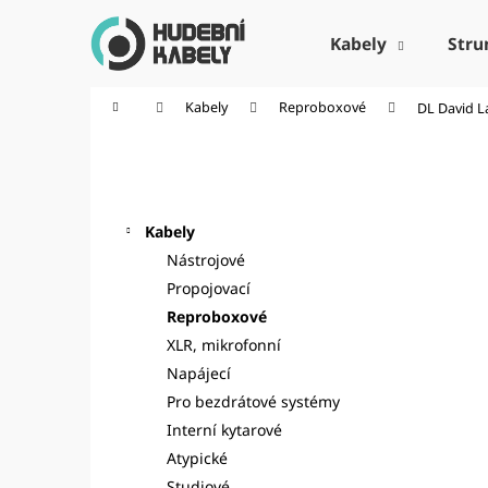
K
Přejít
na
o
Kabely
Stru
obsah
Zpět
Zpět
š
do
do
í
Domů
Kabely
Reproboxové
DL David L
k
obchodu
obchodu
P
o
Kategorie
Přeskočit
s
kategorie
t
Kabely
r
Nástrojové
a
Propojovací
n
Reproboxové
n
XLR, mikrofonní
í
Napájecí
p
Pro bezdrátové systémy
a
Interní kytarové
n
Atypické
e
Studiové