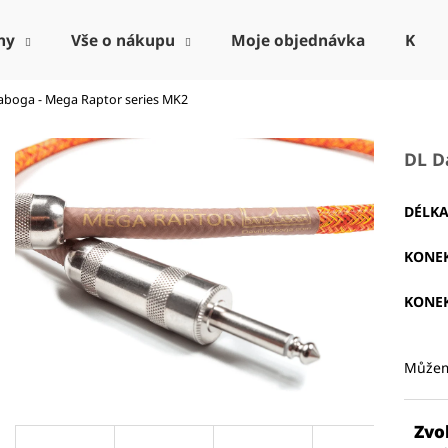
ny
Vše o nákupu
Moje objednávka
Kont
aboga - Mega Raptor series MK2
Co potřebujete najít?
DL D
HLEDAT
DÉLK
KONEK
Doporučujeme
KONEK
Můžem
Zvo