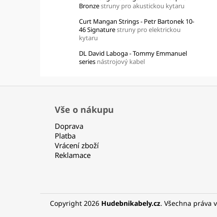
Bronze
struny pro akustickou kytaru
Curt Mangan Strings - Petr Bartonek 10-
46 Signature
struny pro elektrickou
kytaru
DL David Laboga - Tommy Emmanuel
series
nástrojový kabel
Z
á
Vše o nákupu
p
Doprava
a
Platba
t
Vrácení zboží
í
Reklamace
Copyright 2026
Hudebnikabely.cz
. Všechna práva 