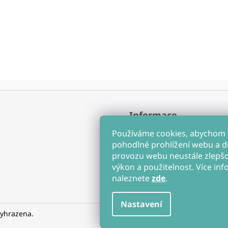
Informace
Obchodní podmínky
Používáme cookies, abychom
Ochrana osobních údajů
pohodlné prohlížení webu a d
Soubory cookies
provozu webu neustále zlepšov
Hodnocení obchodu
výkon a použitelnost. Více inf
naleznete
zde
.
Nastavení
vyhrazena.