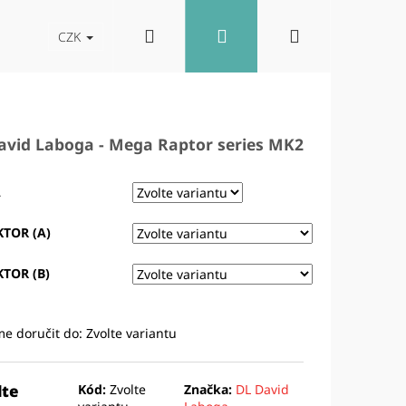
Hledat
Přihlášení
Nákupní
akt
Blog
Reproboxy
CZK
košík
avid Laboga - Mega Raptor series MK2
A
TOR (A)
TOR (B)
e doručit do:
Zvolte variantu
Následující
lte
Kód:
Zvolte
Značka:
DL David