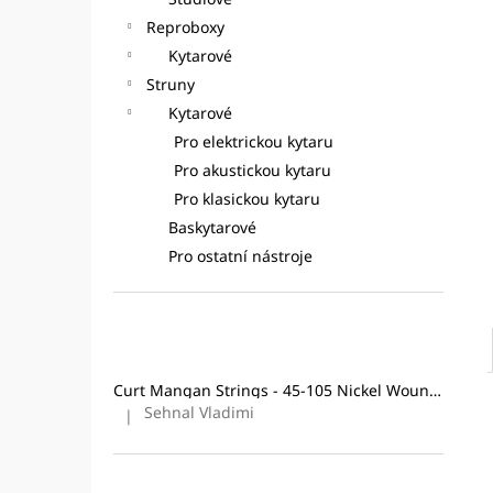
CURT MANGAN STRINGS - 10-46
l
NICKEL WOUND
STRUNY PRO
Reproboxy
ELEKTRICKOU KYTARU
Kytarové
295 Kč
Struny
Původně:
324 Kč
Kytarové
Pro elektrickou kytaru
Pro akustickou kytaru
Pro klasickou kytaru
Baskytarové
Pro ostatní nástroje
Poslední hodnocení produktů
Curt Mangan Strings - 45-105 Nickel Wound (4-String) Bass
Sehnal Vladimi
|
Hodnocení produktu je 5 z 5 hvězdiček.