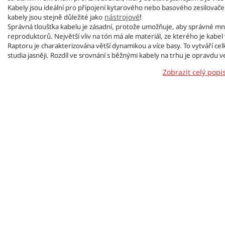
Kabely jsou ideální pro připojení kytarového nebo basového zesilovač
nástrojové
!
kabely jsou stejně důležité jako
Správná tloušťka kabelu je zásadní, protože umožňuje, aby správné mno
reproduktorů. Největší vliv na tón má ale materiál, ze kterého je kabe
Raptoru je charakterizována větší dynamikou a více basy. To vytváří ce
studia jasněji. Rozdíl ve srovnání s běžnými kabely na trhu je opravdu v
Zobrazit celý popi