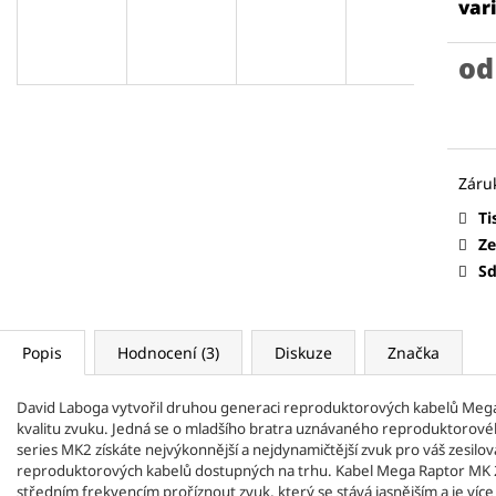
CURT MANGAN STRINGS - KUSOVÉ
CURT MANGAN S
var
STRUNY HLADKÉ
STRUNY PRO
CURTEX
TRSÁTK
ELEKTRICKOU A AKUSTICKOU KYTARU
25 Kč
o
37 Kč
Měr
cena
Ti
Ze
Sd
Popis
Hodnocení (3)
Diskuze
Značka
struny pro baskytaru
David Laboga vytvořil druhou generaci reproduktorových kabelů Mega 
kvalitu zvuku. Jedná se o mladšího bratra uznávaného reproduktorov
series MK2 získáte nejvýkonnější a nejdynamičtější zvuk pro váš zesilov
reproduktorových kabelů dostupných na trhu. Kabel Mega Raptor MK 2 
středním frekvencím proříznout zvuk, který se stává jasnějším a je víc