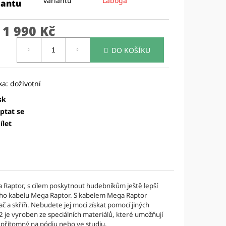
variantu
Laboga
TRINGS - DELRIN
iantu
A
d
1 990 Kč
ná
DO KOŠÍKU
:
sk
ptat se
ílet
Raptor, s cílem poskytnout hudebníkům ještě lepší
ého kabelu Mega Raptor. S kabelem Mega Raptor
ač a skříň. Nebudete jej moci získat pomocí jiných
je vyroben ze speciálních materiálů, které umožňují
e přítomný na pódiu nebo ve studiu.