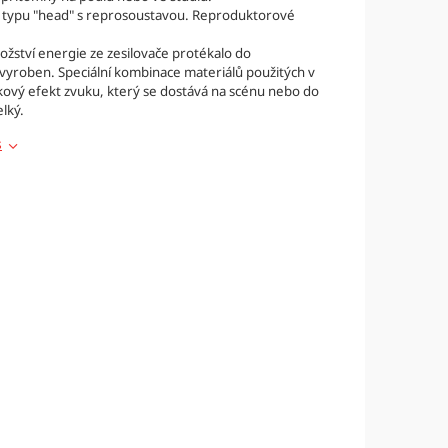
e typu "head" s reprosoustavou.
Reproduktorové
žství energie ze zesilovače protékalo do
l vyroben. Speciální kombinace materiálů použitých v
lkový efekt zvuku, který se dostává na scénu nebo do
elký.
s