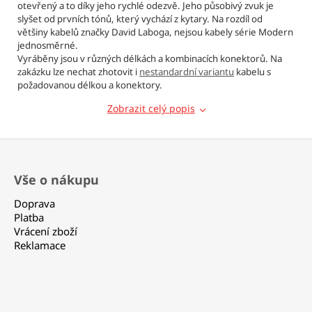
Kč
otevřený a to díky jeho rychlé odezvě. Jeho působivý zvuk je
slyšet od prvních tónů, který vychází z kytary. Na rozdíl od
většiny kabelů značky David Laboga, nejsou kabely série Modern
jednosměrné.
Vyráběny jsou v různých délkách a kombinacích konektorů. Na
zakázku lze nechat zhotovit i
nestandardní variantu
kabelu s
požadovanou délkou a konektory.
Zobrazit celý popis
Z
á
Vše o nákupu
p
a
Doprava
t
Platba
Vrácení zboží
í
Reklamace