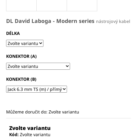
a
j
DL David Laboga - Modern series
nástrojový kabel
í
t
DÉLKA
?
KONEKTOR (A)
HLEDAT
KONEKTOR (B)
D
o
p
Můžeme doručit do:
Zvolte variantu
o
r
Zvolte variantu
u
Kód:
Zvolte variantu