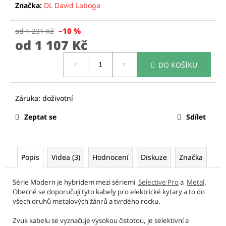
č
Značka:
DL David Laboga
u
j
–10 %
od 1 231 Kč
e
od
1 107 Kč
m
e
Měrná
DO KOŠÍKU
cena:
CURT
MANGAN
STRINGS
-
Zeptat se
Sdílet
9-
46
NICKEL
WOUND
STRUNY
Popis
Videa (3)
Hodnocení
Diskuze
Značka
PRO
ELEKTRICKOU
KYTARU
Série Modern je hybridem mezi sériemi
Selective Pro
a
Metal
.
Obecně se doporučují tyto kabely pro elektrické kytary a to do
295
všech druhů metalových žánrů a tvrdého rocku.
Kč
Původně:
300
Zvuk kabelu se vyznačuje vysokou čistotou, je selektivní a