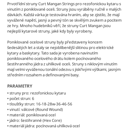
č
Prvotřídní struny Curt Mangan Strings pro rezofonickou kytaru s
u
vinutím z poniklované oceli. Struny jsou vyráběny ručně v malých
j
dávkách. Každá várka je testována hraním, aby se zjistilo, že mají
e
vyvážené napětí, jasný a pevný tón se skvělým zvukem a pocitem
m
ze hry. Mnoho hudebníků věří, že struny Curt Mangan jsou
nejlepší kytarové struny, jaké kdy byly vyrobeny.
e
Poniklované ocelové struny byly představeny koncem
šedesátých let a staly se nejoblíbenější slitinou pro elektrické
DL
kytary a baskytary. Tato sada je vyrobena navinutím
DAVID
poniklovaného ocelového drátu kolem pocínovaného
LABOGA
-
šestihranného jádra z uhlíkové oceli. Struny s niklovým vinutím
TOMMY
mají velmi vyváženou tonální odezvu s jiskřivými výškami, jasným
EMMANUEL
středním rozsahem a definovanými basy.
NEW
DIMENSION
PARAMETRY
SERIES
NÁSTROJOVÝ
•
struny pro: rezofonickou kytaru
KABEL
•
počet strun: 6
•
tloušťky strun: 16-18-28w-36-46-56
2
•
vinutí: válcové (Round Wound)
290
•
materiál: poniklovaná ocel
Kč
Původně:
•
jádro: šestihranné (Hex Core)
2
•
materiál jádra: pocínovaná uhlíková ocel