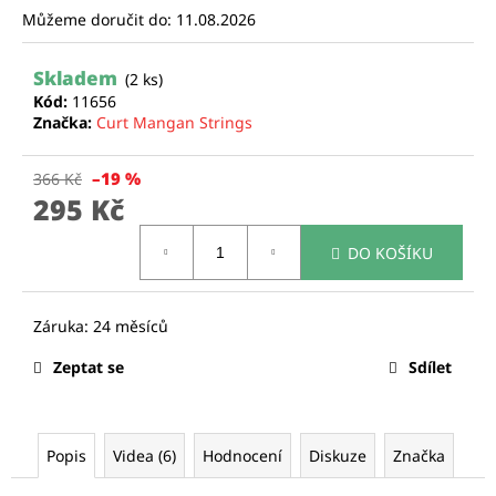
Můžeme doručit do:
11.08.2026
a
j
Skladem
í
(2 ks)
Kód:
11656
t
Značka:
Curt Mangan Strings
?
–19 %
366 Kč
295 Kč
Měrná
DO KOŠÍKU
cena:
HLEDAT
D
Zeptat se
Sdílet
o
p
o
r
Popis
Videa (6)
Hodnocení
Diskuze
Značka
u