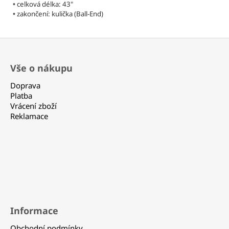
364
•
celková délka: 43"
Kč
•
zakončení: kulička (Ball-End)
Z
á
Vše o nákupu
p
a
Doprava
t
Platba
Vrácení zboží
í
Reklamace
Informace
Obchodní podmínky