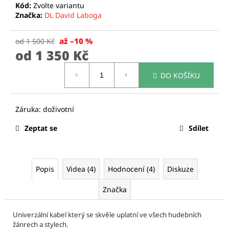
č
Kód:
Zvolte variantu
u
Značka:
DL David Laboga
j
e
až –10 %
od 1 500 Kč
m
od
1 350 Kč
e
Měrná
DO KOŠÍKU
cena:
CURT
MANGAN
STRINGS
-
KUSOVÉ
Zeptat se
Sdílet
STRUNY
HLADKÉ
STRUNY
PRO
ELEKTRICKOU
Popis
Videa (4)
Hodnocení (4)
Diskuze
A
AKUSTICKOU
Značka
KYTARU
37
Kč
Univerzální kabel který se skvěle uplatní ve všech hudebních
žánrech a stylech.