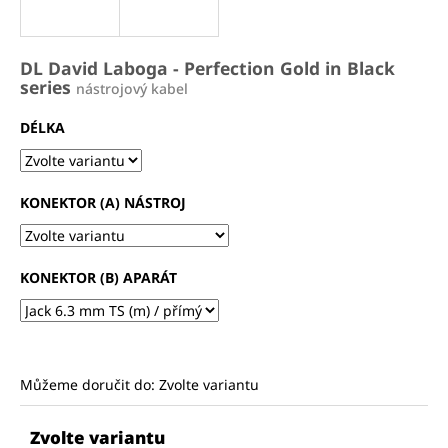
a
j
DL David Laboga - Perfection Gold in Black
í
series
nástrojový kabel
t
?
DÉLKA
KONEKTOR (A) NÁSTROJ
HLEDAT
KONEKTOR (B) APARÁT
D
o
p
o
Můžeme doručit do:
Zvolte variantu
r
u
Zvolte variantu