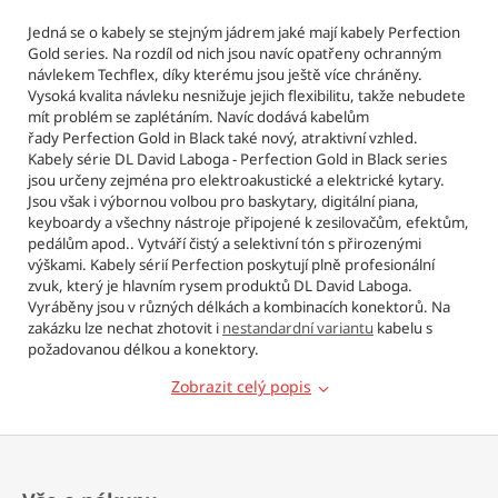
Jedná se o kabely se stejným jádrem jaké mají kabely Perfection
Gold series. Na rozdíl od nich jsou navíc opatřeny ochranným
návlekem Techflex, díky kterému jsou ještě více chráněny.
Vysoká kvalita návleku nesnižuje jejich flexibilitu, takže nebudete
mít problém se zaplétáním. Navíc dodává kabelům
řady Perfection Gold in Black
také nový, atraktivní vzhled.
Kabely série DL David Laboga - Perfection Gold in Black series
jsou určeny zejména pro elektroakustické a elektrické kytary.
Jsou však i výbornou volbou pro baskytary, digitální piana,
keyboardy a všechny nástroje připojené k zesilovačům, efektům,
pedálům apod.. Vytváří čistý a selektivní tón s přirozenými
výškami. Kabely sérií Perfection poskytují plně profesionální
zvuk, který je hlavním rysem produktů DL David Laboga.
Vyráběny jsou v různých délkách a kombinacích konektorů. Na
zakázku lze nechat zhotovit i
nestandardní variantu
kabelu s
požadovanou délkou a konektory.
Zobrazit celý popis
Z
á