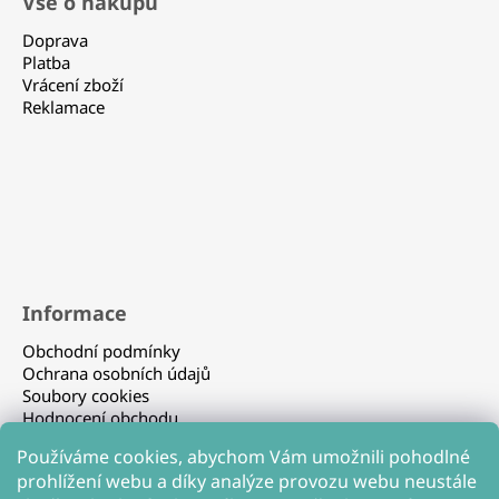
Vše o nákupu
p
a
Doprava
t
Platba
Vrácení zboží
í
Reklamace
Informace
Obchodní podmínky
Ochrana osobních údajů
Soubory cookies
Hodnocení obchodu
Používáme cookies, abychom Vám umožnili pohodlné
prohlížení webu a díky analýze provozu webu neustále