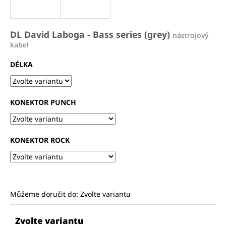
a
j
DL David Laboga - Bass series (grey)
nástrojový
í
kabel
t
?
DÉLKA
KONEKTOR PUNCH
HLEDAT
KONEKTOR ROCK
D
o
p
o
Můžeme doručit do:
Zvolte variantu
r
u
Zvolte variantu