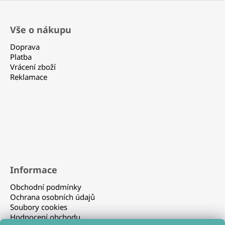
Z
á
Vše o nákupu
p
a
Doprava
t
Platba
Vrácení zboží
í
Reklamace
Informace
Obchodní podmínky
Ochrana osobních údajů
Soubory cookies
Hodnocení obchodu