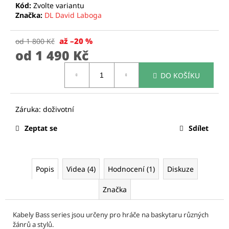
č
Kód:
Zvolte variantu
u
Značka:
DL David Laboga
j
e
až –20 %
od 1 800 Kč
m
od
1 490 Kč
e
Měrná
DO KOŠÍKU
cena:
CURT
MANGAN
STRINGS
-
11-
Zeptat se
Sdílet
52
PHOSPHOR
BRONZE
STRUNY
PRO
Popis
Videa (4)
Hodnocení (1)
Diskuze
AKUSTICKOU
KYTARU
Značka
346
Kč
Původně:
Kabely Bass series jsou určeny pro hráče na baskytaru různých
384
žánrů a stylů.