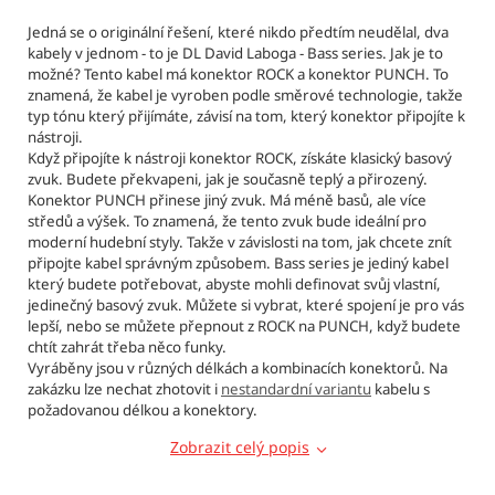
Kč
Jedná se o originální řešení, které nikdo předtím neudělal, dva
kabely v jednom - to je DL David Laboga - Bass series. Jak je to
možné? Tento kabel má konektor ROCK a konektor PUNCH. To
znamená, že kabel je vyroben podle směrové technologie, takže
typ tónu který přijímáte, závisí na tom, který konektor připojíte k
nástroji.
Když připojíte k nástroji konektor ROCK, získáte klasický basový
zvuk. Budete překvapeni, jak je současně teplý a přirozený.
Konektor PUNCH přinese jiný zvuk. Má méně basů, ale více
středů a výšek. To znamená, že tento zvuk bude ideální pro
moderní hudební styly. Takže v závislosti na tom, jak chcete znít
připojte kabel správným způsobem. Bass series je jediný kabel
který budete potřebovat, abyste mohli definovat svůj vlastní,
jedinečný basový zvuk. Můžete si vybrat, které spojení je pro vás
lepší, nebo se můžete přepnout z ROCK na PUNCH, když budete
chtít zahrát třeba něco funky.
Vyráběny jsou v různých délkách a kombinacích konektorů. Na
zakázku lze nechat zhotovit i
nestandardní variantu
kabelu s
požadovanou délkou a konektory.
Zobrazit celý popis