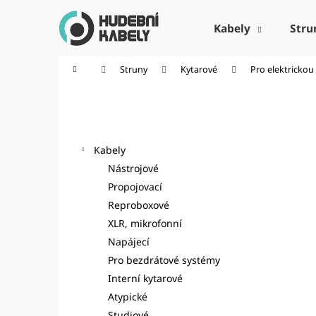
K
Přejít
na
o
Kabely
Stru
obsah
Zpět
Zpět
š
do
do
í
Domů
Struny
Kytarové
Pro elektrickou
k
obchodu
obchodu
P
o
Kategorie
Přeskočit
s
kategorie
t
Kabely
r
Nástrojové
a
Propojovací
n
Reproboxové
n
XLR, mikrofonní
í
Napájecí
p
Pro bezdrátové systémy
a
Interní kytarové
n
Atypické
e
Studiové