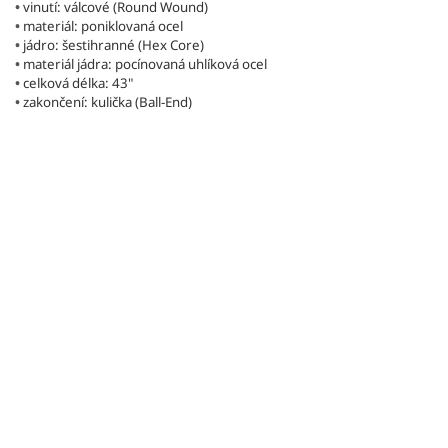
•
vinutí: válcové (Round Wound)
•
materiál: poniklovaná ocel
•
jádro: šestihranné (Hex Core)
•
materiál jádra: pocínovaná uhlíková ocel
•
celková délka: 43"
•
zakončení: kulička (Ball-End)