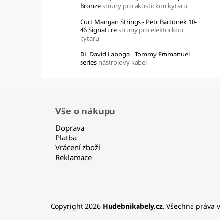
Bronze
struny pro akustickou kytaru
Curt Mangan Strings - Petr Bartonek 10-
46 Signature
struny pro elektrickou
kytaru
DL David Laboga - Tommy Emmanuel
series
nástrojový kabel
Z
á
Vše o nákupu
p
Doprava
a
Platba
t
Vrácení zboží
í
Reklamace
Copyright 2026
Hudebnikabely.cz
. Všechna práva 