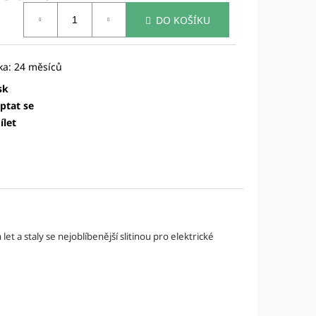
TRINGS - DELRIN
ná
A
DO KOŠÍKU
:
sk
ptat se
ílet
et a staly se nejoblíbenější slitinou pro elektrické