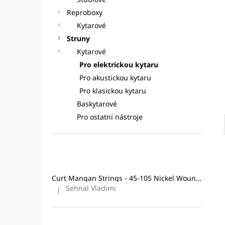
CURT MANGAN STRINGS - 10-46
l
NICKEL WOUND
STRUNY PRO
Reproboxy
ELEKTRICKOU KYTARU
Kytarové
295 Kč
Struny
Původně:
324 Kč
Kytarové
Pro elektrickou kytaru
Pro akustickou kytaru
Pro klasickou kytaru
Baskytarové
Pro ostatní nástroje
Poslední hodnocení produktů
Curt Mangan Strings - 45-105 Nickel Wound (4-String) Bass
Sehnal Vladimi
|
Hodnocení produktu je 5 z 5 hvězdiček.