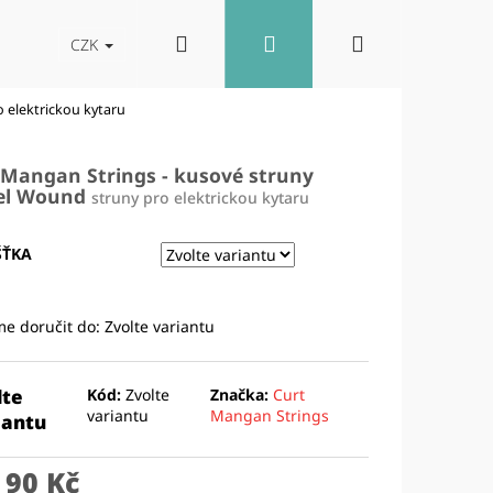
Hledat
Přihlášení
Nákupní
akt
Blog
Reproboxy
CZK
o elektrickou kytaru
košík
 Mangan Strings - kusové struny
el Wound
struny pro elektrickou kytaru
ŠŤKA
e doručit do:
Zvolte variantu
lte
Kód:
Zvolte
Značka:
Curt
variantu
Mangan Strings
iantu
Následující
d
90 Kč