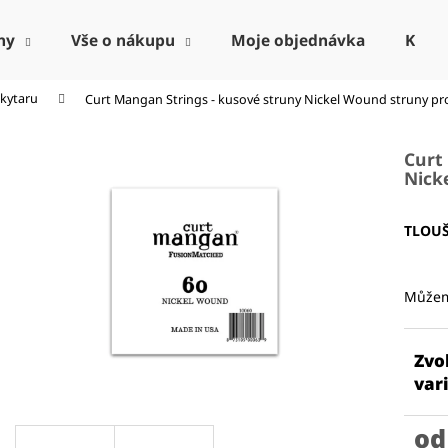
ny
Vše o nákupu
Moje objednávka
Kont
 kytaru
Curt Mangan Strings - kusové struny Nickel Wound
struny pr
Co potřebujete najít?
Curt
Nick
HLEDAT
TLOU
Doporučujeme
Můžem
Zvo
var
o