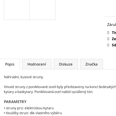
CURT MANGAN STRINGS - KUSOVÉ
CURT MANGAN S
Měr
STRUNY HLADKÉ
STRUNY PRO
CURTEX
TRSÁTK
cena
ELEKTRICKOU A AKUSTICKOU KYTARU
25 Kč
37 Kč
Ti
Ze
Sd
Popis
Hodnocení
Diskuze
Značka
Náhradní, kusové struny.
Vinuté struny z poniklované oceli byly představeny na konci šedesátých l
struny pro baskytaru
kytary a baskytary. Poniklovaná ocel nabízí vyvážený tón.
PARAMETRY
•
struny pro: elektrickou kytaru
•
tloušťky strun: dle vlastního výběru