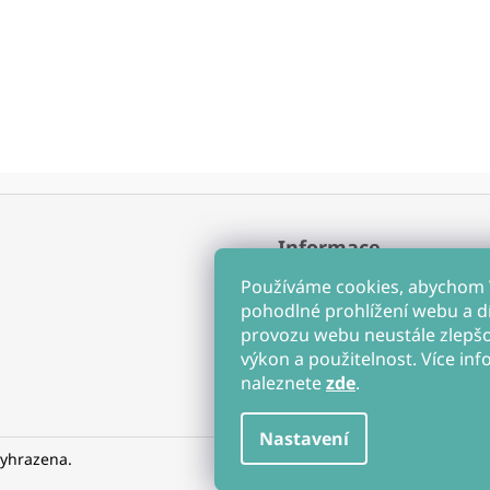
Informace
Obchodní podmínky
Používáme cookies, abychom
Ochrana osobních údajů
pohodlné prohlížení webu a d
Soubory cookies
provozu webu neustále zlepšov
Hodnocení obchodu
výkon a použitelnost. Více inf
naleznete
zde
.
Nastavení
vyhrazena.