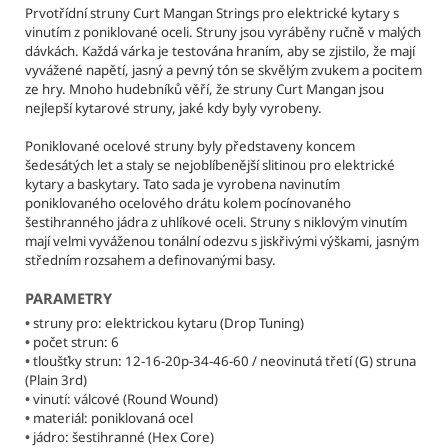
č
Prvotřídní struny Curt Mangan Strings pro elektrické kytary s
u
vinutím z poniklované oceli. Struny jsou vyráběny ručně v malých
j
dávkách. Každá várka je testována hraním, aby se zjistilo, že mají
e
vyvážené napětí, jasný a pevný tón se skvělým zvukem a pocitem
m
ze hry. Mnoho hudebníků věří, že struny Curt Mangan jsou
nejlepší kytarové struny, jaké kdy byly vyrobeny.
e
Poniklované ocelové struny byly představeny koncem
šedesátých let a staly se nejoblíbenější slitinou pro elektrické
CURT
kytary a baskytary. Tato sada je vyrobena navinutím
MANGAN
poniklovaného ocelového drátu kolem pocínovaného
STRINGS
-
šestihranného jádra z uhlíkové oceli. Struny s niklovým vinutím
11-
mají velmi vyváženou tonální odezvu s jiskřivými výškami, jasným
52
středním rozsahem a definovanými basy.
PHOSPHOR
BRONZE
PARAMETRY
STRUNY
PRO
•
struny pro: elektrickou kytaru (Drop Tuning)
AKUSTICKOU
•
počet strun: 6
KYTARU
•
tloušťky strun: 12-16-20p-34-46-60 / neovinutá třetí (G) struna
(Plain 3rd)
346
•
vinutí: válcové (Round Wound)
Kč
Původně:
•
materiál: poniklovaná ocel
384
•
jádro: šestihranné (Hex Core)