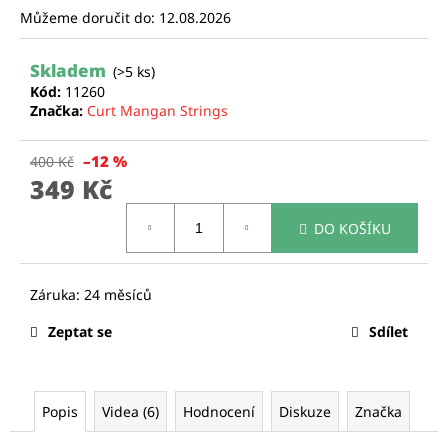
Můžeme doručit do:
12.08.2026
a
j
Skladem
í
(>5 ks)
Kód:
11260
t
Značka:
Curt Mangan Strings
?
–12 %
400 Kč
349 Kč
Měrná
DO KOŠÍKU
cena:
HLEDAT
D
Zeptat se
Sdílet
o
p
o
r
Popis
Videa (6)
Hodnocení
Diskuze
Značka
u