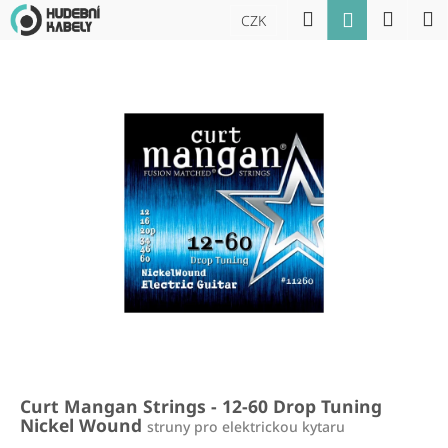
K
Přejít
Hledat
Náku
M
Přihlášení
CZK
na
o
obsah
Zpět
Zpět
košík
š
í
C
k
o
p
o
t
ř
e
b
u
j
e
t
Curt Mangan Strings - 12-60 Drop Tuning
e
Nickel Wound
struny pro elektrickou kytaru
n