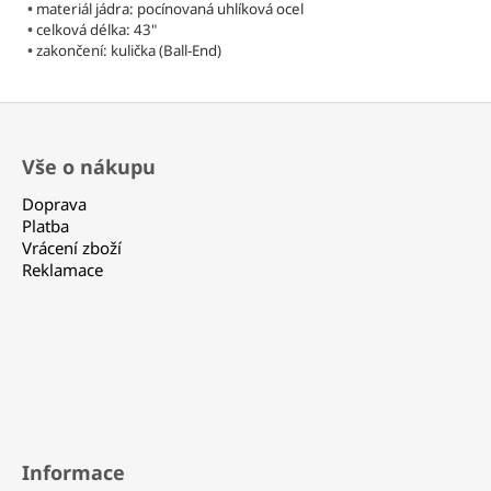
Kč
•
materiál jádra: pocínovaná uhlíková ocel
•
celková délka: 43"
•
zakončení: kulička (Ball-End)
Z
á
Vše o nákupu
p
a
Doprava
t
Platba
Vrácení zboží
í
Reklamace
Informace