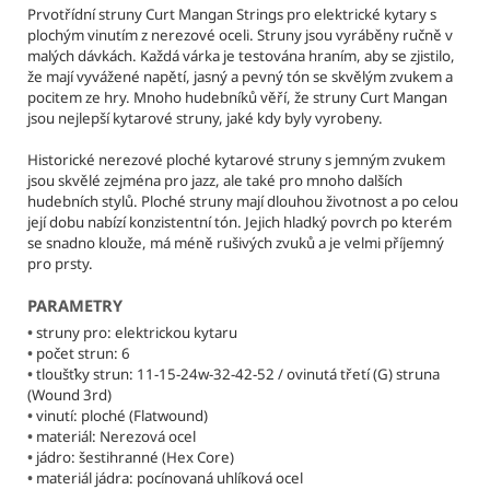
č
Prvotřídní struny Curt Mangan Strings pro elektrické kytary s
u
plochým vinutím z nerezové oceli. Struny jsou vyráběny ručně v
j
malých dávkách. Každá várka je testována hraním, aby se zjistilo,
e
že mají vyvážené napětí, jasný a pevný tón se skvělým zvukem a
m
pocitem ze hry. Mnoho hudebníků věří, že struny Curt Mangan
jsou nejlepší kytarové struny, jaké kdy byly vyrobeny.
e
Historické nerezové ploché kytarové struny s jemným zvukem
jsou skvělé zejména pro jazz, ale také pro mnoho dalších
CURT
hudebních stylů. Ploché struny mají dlouhou životnost a po celou
MANGAN
její dobu nabízí konzistentní tón. Jejich hladký povrch po kterém
STRINGS
-
se snadno klouže, má méně rušivých zvuků a je velmi příjemný
PETR
pro prsty.
BARTONEK
11-
PARAMETRY
48
•
struny pro: elektrickou kytaru
SIGNATURE
STRUNY
•
počet strun: 6
PRO
•
tloušťky strun: 11-15-24w-32-42-52 / ovinutá třetí (G) struna
ELEKTRICKOU
(Wound 3rd)
KYTARU
•
vinutí: ploché (Flatwound)
•
materiál: Nerezová ocel
295
Kč
•
jádro: šestihranné (Hex Core)
Původně:
•
materiál jádra: pocínovaná uhlíková ocel