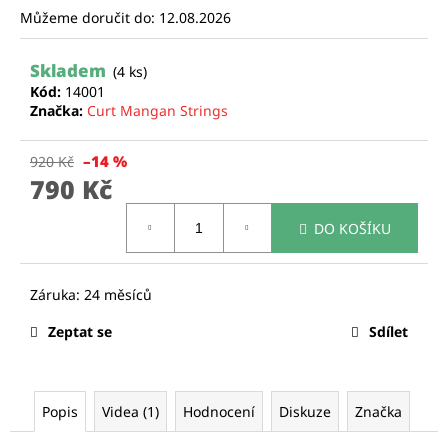
Můžeme doručit do:
12.08.2026
a
j
Skladem
í
(4 ks)
Kód:
14001
t
Značka:
Curt Mangan Strings
?
–14 %
920 Kč
790 Kč
Měrná
DO KOŠÍKU
cena:
HLEDAT
D
Zeptat se
Sdílet
o
p
o
r
Popis
Videa (1)
Hodnocení
Diskuze
Značka
u