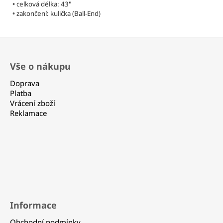
330
•
celková délka: 43"
Kč
•
zakončení: kulička (Ball-End)
Z
á
Vše o nákupu
p
a
Doprava
t
Platba
Vrácení zboží
í
Reklamace
Informace
Obchodní podmínky