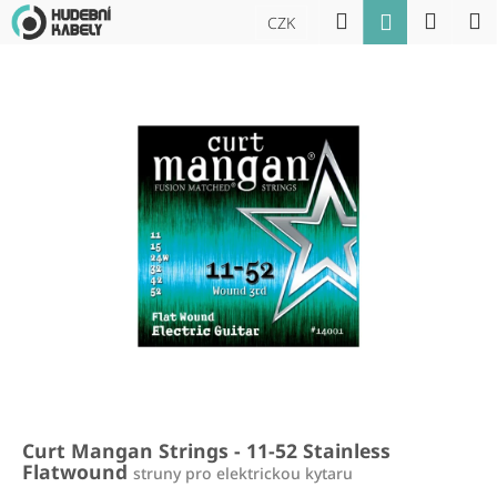
K
Přejít
Hledat
Náku
M
Přihlášení
CZK
na
o
obsah
Zpět
Zpět
košík
š
í
C
k
o
p
o
t
ř
e
b
u
j
e
t
Curt Mangan Strings - 11-52 Stainless
e
Flatwound
struny pro elektrickou kytaru
n