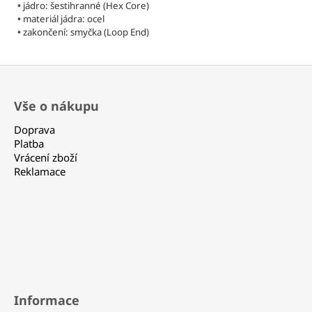
•
jádro: šestihranné (Hex Core)
•
materiál jádra: ocel
•
zakončení: smyčka (Loop End)
Z
á
Vše o nákupu
p
a
Doprava
t
Platba
Vrácení zboží
í
Reklamace
Informace