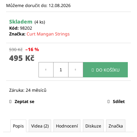
Můžeme doručit do:
12.08.2026
a
j
Skladem
í
(4 ks)
Kód:
98202
t
Značka:
Curt Mangan Strings
?
–16 %
590 Kč
495 Kč
Měrná
DO KOŠÍKU
cena:
HLEDAT
D
Zeptat se
Sdílet
o
p
o
r
Popis
Videa (2)
Hodnocení
Diskuze
Značka
u