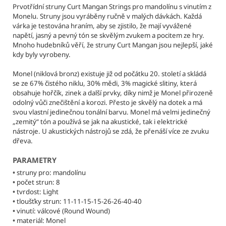
č
Prvotřídní struny Curt Mangan Strings pro mandolínu s vinutím z
u
Monelu. Struny jsou vyráběny ručně v malých dávkách. Každá
j
várka je testována hraním, aby se zjistilo, že mají vyvážené
e
napětí, jasný a pevný tón se skvělým zvukem a pocitem ze hry.
m
Mnoho hudebníků věří, že struny Curt Mangan jsou nejlepší, jaké
kdy byly vyrobeny.
e
Monel (niklová bronz) existuje již od počátku 20. století a skládá
se ze 67% čistého niklu, 30% mědi, 3% magické slitiny, která
CURT
obsahuje hořčík, zinek a další prvky, díky nimž je Monel přirozeně
MANGAN
odolný vůči znečištění a korozi. Přesto je skvělý na dotek a má
STRINGS
-
svou vlastní jedinečnou tonální barvu. Monel má velmi jedinečný
KUSOVÉ
„zemitý“ tón a používá se jak na akustické, tak i elektrické
STRUNY
nástroje. U akustických nástrojů se zdá, že přenáší více ze zvuku
HLADKÉ
dřeva.
STRUNY
PRO
PARAMETRY
ELEKTRICKOU
A
•
struny pro: mandolínu
AKUSTICKOU
•
počet strun: 8
KYTARU
•
tvrdost: Light
•
tloušťky strun: 11-11-15-15-26-26-40-40
37
Kč
•
vinutí: válcové (Round Wound)
•
materiál: Monel