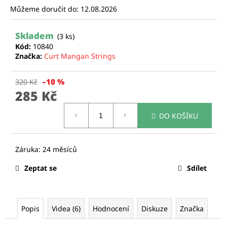
Můžeme doručit do:
12.08.2026
a
j
Skladem
í
(3 ks)
Kód:
10840
t
Značka:
Curt Mangan Strings
?
–10 %
320 Kč
285 Kč
Měrná
DO KOŠÍKU
cena:
HLEDAT
D
Zeptat se
Sdílet
o
p
o
r
Popis
Videa (6)
Hodnocení
Diskuze
Značka
u