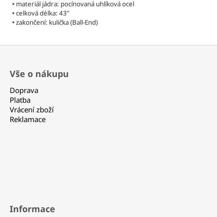
Kč
•
materiál jádra: pocínovaná uhlíková ocel
•
celková délka: 43"
•
zakončení: kulička (Ball-End)
Z
á
Vše o nákupu
p
a
Doprava
t
Platba
Vrácení zboží
í
Reklamace
Informace