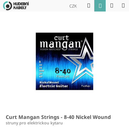
K
Přejít
Hledat
Náku
M
Přihlášení
CZK
na
o
obsah
Zpět
Zpět
košík
š
í
C
k
o
p
o
t
ř
e
b
u
j
e
t
Curt Mangan Strings - 8-40 Nickel Wound
e
struny pro elektrickou kytaru
n