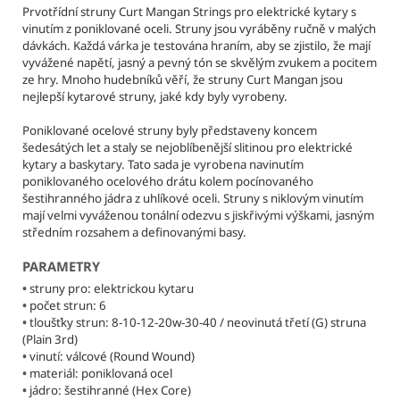
č
Prvotřídní struny Curt Mangan Strings pro elektrické kytary s
u
vinutím z poniklované oceli. Struny jsou vyráběny ručně v malých
j
dávkách. Každá várka je testována hraním, aby se zjistilo, že mají
e
vyvážené napětí, jasný a pevný tón se skvělým zvukem a pocitem
m
ze hry. Mnoho hudebníků věří, že struny Curt Mangan jsou
nejlepší kytarové struny, jaké kdy byly vyrobeny.
e
Poniklované ocelové struny byly představeny koncem
šedesátých let a staly se nejoblíbenější slitinou pro elektrické
CURT
kytary a baskytary. Tato sada je vyrobena navinutím
MANGAN
poniklovaného ocelového drátu kolem pocínovaného
STRINGS
-
šestihranného jádra z uhlíkové oceli. Struny s niklovým vinutím
9-
mají velmi vyváženou tonální odezvu s jiskřivými výškami, jasným
46
středním rozsahem a definovanými basy.
NICKEL
WOUND
PARAMETRY
STRUNY
PRO
•
struny pro: elektrickou kytaru
ELEKTRICKOU
•
počet strun: 6
KYTARU
•
tloušťky strun: 8-10-12-20w-30-40 / neovinutá třetí (G) struna
(Plain 3rd)
295
•
vinutí: válcové (Round Wound)
Kč
Původně:
•
materiál: poniklovaná ocel
300
•
jádro: šestihranné (Hex Core)