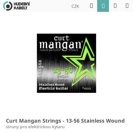
K
Přejít
Hledat
Náku
M
Přihlášení
CZK
na
o
obsah
Zpět
Zpět
košík
š
í
C
k
o
p
o
t
ř
e
b
u
j
e
t
Curt Mangan Strings - 13-56 Stainless Wound
e
struny pro elektrickou kytaru
n