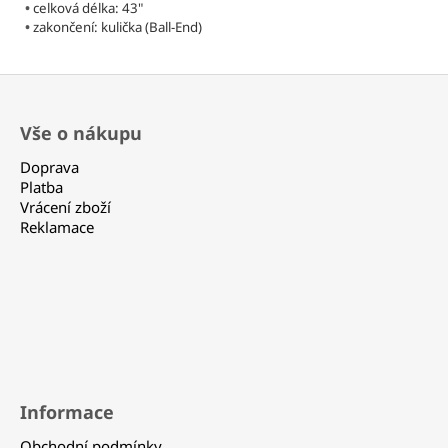
•
celková délka: 43"
•
zakončení: kulička (Ball-End)
Z
á
Vše o nákupu
p
a
Doprava
t
Platba
Vrácení zboží
í
Reklamace
Informace
Obchodní podmínky