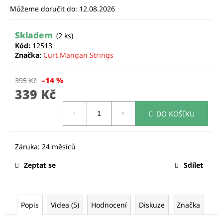
Můžeme doručit do:
12.08.2026
a
j
Skladem
í
(2 ks)
Kód:
12513
t
Značka:
Curt Mangan Strings
?
–14 %
395 Kč
339 Kč
Měrná
DO KOŠÍKU
cena:
HLEDAT
D
Zeptat se
Sdílet
o
p
o
r
Popis
Videa (5)
Hodnocení
Diskuze
Značka
u