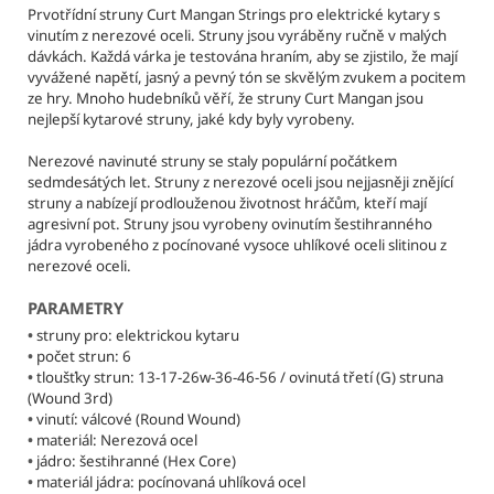
č
Prvotřídní struny Curt Mangan Strings pro elektrické kytary s
u
vinutím z nerezové oceli. Struny jsou vyráběny ručně v malých
j
dávkách. Každá várka je testována hraním, aby se zjistilo, že mají
e
vyvážené napětí, jasný a pevný tón se skvělým zvukem a pocitem
m
ze hry. Mnoho hudebníků věří, že struny Curt Mangan jsou
nejlepší kytarové struny, jaké kdy byly vyrobeny.
e
Nerezové navinuté struny se staly populární počátkem
sedmdesátých let. Struny z nerezové oceli jsou nejjasněji znějící
CURT
struny a nabízejí prodlouženou životnost hráčům, kteří mají
MANGAN
agresivní pot. Struny jsou vyrobeny ovinutím šestihranného
STRINGS
-
jádra vyrobeného z pocínované vysoce uhlíkové oceli slitinou z
DELRIN
nerezové oceli.
CURTEX
TRSÁTKA
PARAMETRY
25
•
struny pro: elektrickou kytaru
Kč
•
počet strun: 6
•
tloušťky strun:
13-17-26w-36-46-56
/ ovinutá třetí (G) struna
(Wound 3rd)
•
vinutí: válcové (Round Wound)
•
materiál: Nerezová ocel
•
jádro: šestihranné (Hex Core)
•
materiál jádra: pocínovaná uhlíková ocel