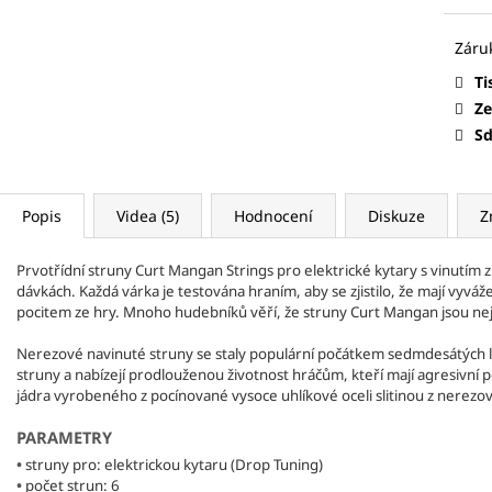
CURT MANGAN STRINGS - KUSOVÉ
CURT MANGAN S
STRUNY HLADKÉ
STRUNY PRO
CURTEX
TRSÁTK
ELEKTRICKOU A AKUSTICKOU KYTARU
25 Kč
37 Kč
Ti
Ze
Sd
Popis
Videa (5)
Hodnocení
Diskuze
Z
Prvotřídní struny Curt Mangan Strings pro elektrické kytary s vinutím 
dávkách. Každá várka je testována hraním, aby se zjistilo, že mají vyvá
pocitem ze hry. Mnoho hudebníků věří, že struny Curt Mangan jsou nejl
Nerezové navinuté struny se staly populární počátkem sedmdesátých let.
struny a nabízejí prodlouženou životnost hráčům, kteří mají agresivní
struny pro baskytaru
jádra vyrobeného z pocínované vysoce uhlíkové oceli slitinou z nerezov
PARAMETRY
•
struny pro: elektrickou kytaru (Drop Tuning)
•
počet strun: 6