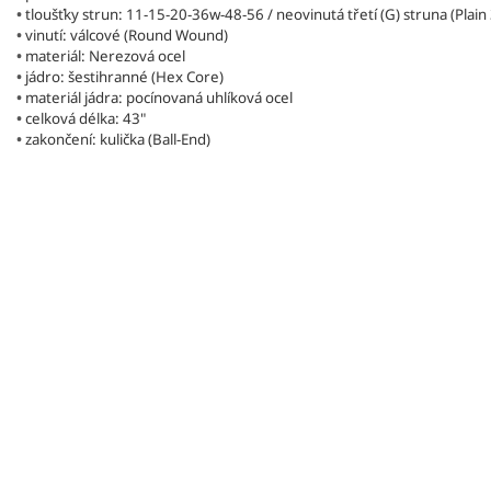
•
tloušťky strun:
11-15-20-36w-48-56 / neovinutá třetí (G) struna (Plain
•
vinutí: válcové (Round Wound)
•
materiál: Nerezová ocel
•
jádro: šestihranné (Hex Core)
•
materiál jádra: pocínovaná uhlíková ocel
•
celková délka: 43"
•
zakončení: kulička (Ball-End)