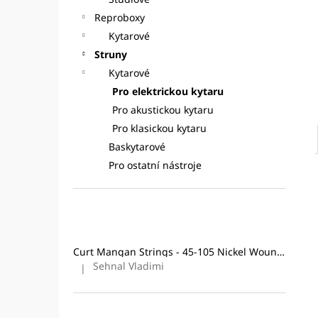
CURT MANGAN STRINGS - 10-46
l
NICKEL WOUND
STRUNY PRO
Reproboxy
ELEKTRICKOU KYTARU
Kytarové
295 Kč
Struny
Původně:
324 Kč
Kytarové
Pro elektrickou kytaru
Pro akustickou kytaru
Pro klasickou kytaru
Baskytarové
Pro ostatní nástroje
Poslední hodnocení produktů
Curt Mangan Strings - 45-105 Nickel Wound (4-String) Bass
Sehnal Vladimi
|
Hodnocení produktu je 5 z 5 hvězdiček.