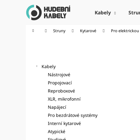
K
Přejít
na
o
Kabely
Stru
obsah
Zpět
Zpět
š
do
do
í
Domů
Struny
Kytarové
Pro elektrickou
k
obchodu
obchodu
P
o
Kategorie
Přeskočit
s
kategorie
t
Kabely
r
Nástrojové
a
Propojovací
n
Reproboxové
n
XLR, mikrofonní
í
Napájecí
p
Pro bezdrátové systémy
a
Interní kytarové
n
Atypické
e
Studiové