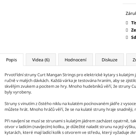
CURT MANGAN STRINGS - KUSOVÉ
CURT MANGAN S
STRUNY HLADKÉ
STRUNY PRO
CURTEX
TRSÁTK
ELEKTRICKOU A AKUSTICKOU KYTARU
25 Kč
37 Kč
Ti
Ze
Sd
Popis
Videa (6)
Hodnocení
Diskuze
Z
Prvotřídní struny Curt Mangan Strings pro elektrické kytary s kulatým 
ručně v malých dávkách. Každá várka je testována hraním, aby se zjistil
skvělým zvukem a pocitem ze hry. Mnoho hudebníků věří, že struny Cur
byly vyrobeny.
Struny s vinutím z čistého niklu na kulatém pocínovaném jádře z vysoce u
struny pro baskytaru
můžete hrát. Mnoho hráčů věří, že se na kulaté struny hraje snadněji, m
Při navíjení se musí se strunami s kulatým jádrem zacházet opatrně, tak a
otvor v ladícím (navíjecím) kolíku, je důležité naladit strunu na její výš
kytarách, které mají ladící kolík s otvorem ve středu, který vyžaduje zk