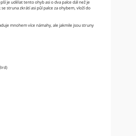
ší je udělat tento ohyb asi o dva palce dál než je
se struna zkrátí asi půl palce za ohybem, vloží do
yžaduje mnohem více námahy, ale jakmile jsou struny
3rd)