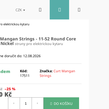
Hledat
Přihlášení
Nákupní
akt
Blog
Reproboxy
CZK
ro elektrickou kytaru
košík
 Mangan Strings - 11-52 Round Core
 Nickel
struny pro elektrickou kytaru
e doručit do:
12.08.2026
adem
Kód:
Značka:
Curt Mangan
17511
Strings
–25 %
Kč
0 Kč
Následující
ná
DO KOŠÍKU
: