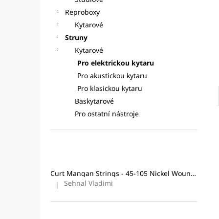
CURT MANGAN STRINGS - 10-46
l
NICKEL WOUND
STRUNY PRO
Reproboxy
ELEKTRICKOU KYTARU
Kytarové
295 Kč
Struny
Původně:
324 Kč
Kytarové
Pro elektrickou kytaru
Pro akustickou kytaru
Pro klasickou kytaru
Baskytarové
Pro ostatní nástroje
Poslední hodnocení produktů
Curt Mangan Strings - 45-105 Nickel Wound (4-String) Bass
Sehnal Vladimi
|
Hodnocení produktu je 5 z 5 hvězdiček.