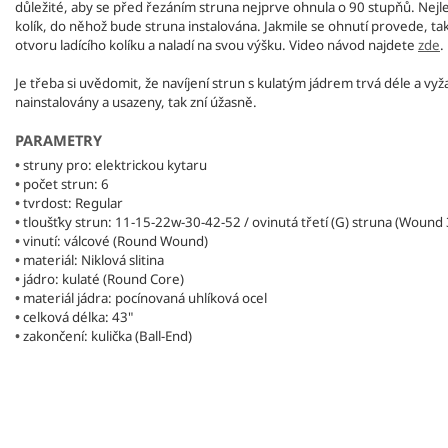
důležité, aby se před řezáním struna nejprve ohnula o 90 stupňů. Nejlep
kolík, do něhož bude struna instalována. Jakmile se ohnutí provede, tak 
otvoru ladícího kolíku a naladí na svou výšku. Video návod najdete
zde
.
Je třeba si uvědomit, že navíjení strun s kulatým jádrem trvá déle a v
nainstalovány a usazeny, tak zní úžasně.
PARAMETRY
•
struny pro: elektrickou kytaru
•
počet strun: 6
•
tvrdost: Regular
•
tloušťky strun: 11-15-22w-30-42-52 / ovinutá třetí (G) struna (Wound 
•
vinutí: válcové (Round Wound)
•
materiál: Niklová slitina
•
jádro: kulaté (Round Core)
•
materiál jádra: pocínovaná uhlíková ocel
•
celková délka: 43"
•
zakončení: kulička (Ball-End)