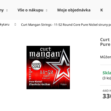
ny
Vše o nákupu
Moje objednávka
Kont
 kytaru
Curt Mangan Strings - 11-52 Round Core Pure Nickel
struny p
Co potřebujete najít?
Curt
Pure
HLEDAT
Můžem
Doporučujeme
Skl
(3 ks)
440 
33
Měr
cena