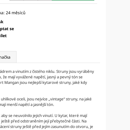
TRINGS - DELRIN
A
sk
ptat se
ílet
načka
jádrem a vinutím z čistého niklu. Struny jsou vyráběny
o, že mají vyvážené napětí, jasný a pevný tón se
t Mangan jsou nejlepší kytarové struny, jaké kdy
hlíkové oceli, jsou nejvíce „vintage“ struny, na jaké
ají menší napětí a jasnější tón.
by se neuvolnilo jejich vinutí. U kytar, které mají
ku, ještě před odstraněním její přebytečné části. Na
rácení struny ještě před jejím zasunutím do otvoru, je