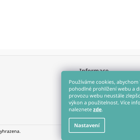
Informace
Obchodní podmínky
Používáme cookies, abychom
Ochrana osobních údajů
pohodlné prohlížení webu a d
Soubory cookies
provozu webu neustále zlepšov
Hodnocení obchodu
výkon a použitelnost. Více inf
naleznete
zde
.
Nastavení
vyhrazena.