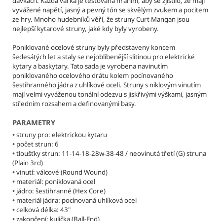
č
dávkách. Každá várka je testována hraním, aby se zjistilo, že mají
vyvážené napětí, jasný a pevný tón se skvělým zvukem a pocitem
u
ze hry. Mnoho hudebníků věří, že struny Curt Mangan jsou
j
nejlepší kytarové struny, jaké kdy byly vyrobeny.
e
m
Poniklované ocelové struny byly představeny koncem
e
šedesátých let a staly se nejoblíbenější slitinou pro elektrické
kytary a baskytary. Tato sada je vyrobena navinutím
poniklovaného ocelového drátu kolem pocínovaného
CURT
šestihranného jádra z uhlíkové oceli. Struny s niklovým vinutím
MANGAN
mají velmi vyváženou tonální odezvu s jiskřivými výškami, jasným
STRINGS
středním rozsahem a definovanými basy.
-
PETR
PARAMETRY
BARTONEK
10-
•
struny pro: elektrickou kytaru
46
•
počet strun: 6
SIGNATURE
•
tloušťky strun: 11-14-18-28w-38-48 / neovinutá třetí (G) struna
STRUNY
(Plain 3rd)
PRO
•
vinutí: válcové (Round Wound)
ELEKTRICKOU
•
materiál: poniklovaná ocel
KYTARU
•
jádro: šestihranné (Hex Core)
295
•
materiál jádra: pocínovaná uhlíková ocel
Kč
•
celková délka: 43"
Původně:
•
zakončení: kulička (Ball-End)