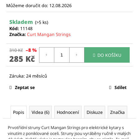
Můžeme doručit do:
12.08.2026
a
j
Skladem
í
(>5 ks)
Kód:
11148
t
Značka:
Curt Mangan Strings
?
–8 %
310 Kč
DO KOŠÍKU
285 Kč
Měrná
cena:
HLEDAT
Zeptat se
Sdílet
D
o
p
Popis
Videa (6)
Hodnocení
Diskuze
Značka
o
r
Prvotřídní struny Curt Mangan Strings pro elektrické kytary s
u
vinutím z poniklované oceli. Struny jsou vyráběny ručně v malých