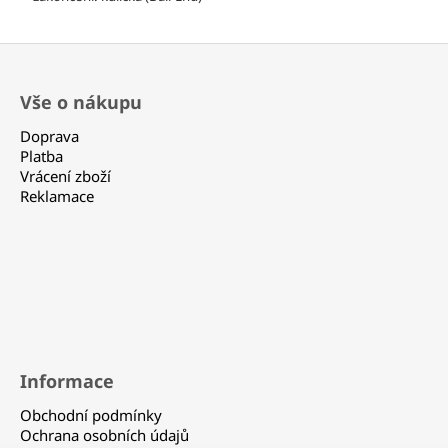
330
Kč
Z
á
Vše o nákupu
p
a
Doprava
t
Platba
Vrácení zboží
í
Reklamace
Informace
Obchodní podmínky
Ochrana osobních údajů