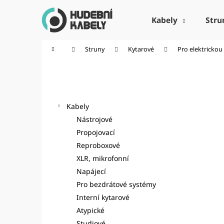
K
Přejít
na
o
Kabely
Stru
obsah
Zpět
Zpět
š
do
do
í
Domů
Struny
Kytarové
Pro elektrickou
k
obchodu
obchodu
P
o
Kategorie
Přeskočit
s
kategorie
t
Kabely
r
Nástrojové
a
Propojovací
n
Reproboxové
n
XLR, mikrofonní
í
Napájecí
p
Pro bezdrátové systémy
a
Interní kytarové
n
Atypické
e
Studiové