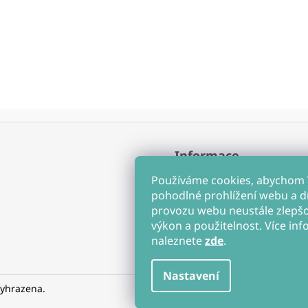
Informace
Obchodní podmínky
Používáme cookies, abychom
Ochrana osobních údajů
pohodlné prohlížení webu a d
Soubory cookies
provozu webu neustále zlepšov
Hodnocení obchodu
výkon a použitelnost. Více inf
naleznete
zde
.
Nastavení
vyhrazena.