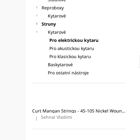
CURT MANGAN STRINGS - 10-46
l
NICKEL WOUND
STRUNY PRO
Reproboxy
ELEKTRICKOU KYTARU
Kytarové
295 Kč
Struny
Původně:
324 Kč
Kytarové
Pro elektrickou kytaru
Pro akustickou kytaru
Pro klasickou kytaru
Baskytarové
Pro ostatní nástroje
Poslední hodnocení produktů
Curt Mangan Strings - 45-105 Nickel Wound (4-String) Bass
Sehnal Vladimi
|
Hodnocení produktu je 5 z 5 hvězdiček.