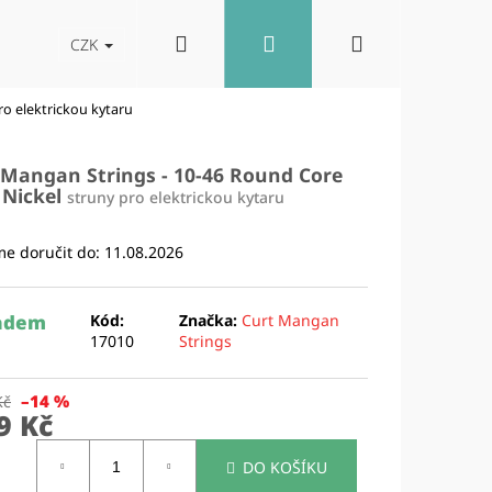
Hledat
Přihlášení
Nákupní
akt
Blog
Reproboxy
CZK
ro elektrickou kytaru
košík
 Mangan Strings - 10-46 Round Core
 Nickel
struny pro elektrickou kytaru
e doručit do:
11.08.2026
adem
Kód:
Značka:
Curt Mangan
17010
Strings
–14 %
Kč
9 Kč
Následující
ná
DO KOŠÍKU
: