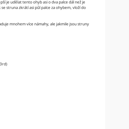
ší je udělat tento ohyb asi o dva palce dál než je
se struna zkrátí asi půl palce za ohybem, vloží do
yžaduje mnohem více námahy, ale jakmile jsou struny
 3rd)