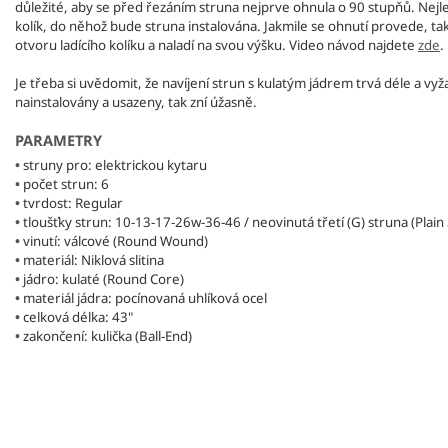
důležité, aby se před řezáním struna nejprve ohnula o 90 stupňů. Nejlep
kolík, do něhož bude struna instalována. Jakmile se ohnutí provede, tak 
otvoru ladícího kolíku a naladí na svou výšku. Video návod najdete
zde
.
Je třeba si uvědomit, že navíjení strun s kulatým jádrem trvá déle a v
nainstalovány a usazeny, tak zní úžasně.
PARAMETRY
•
struny pro: elektrickou kytaru
•
počet strun: 6
•
tvrdost: Regular
•
tloušťky strun: 10-13-17-26w-36-46 / neovinutá třetí (G) struna (Plain
•
vinutí: válcové (Round Wound)
•
materiál: Niklová slitina
•
jádro: kulaté (Round Core)
•
materiál jádra: pocínovaná uhlíková ocel
•
celková délka: 43"
•
zakončení: kulička (Ball-End)