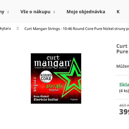
ny
Vše o nákupu
Moje objednávka
Kont
 kytaru
Curt Mangan Strings - 10-46 Round Core Pure Nickel
struny p
Co potřebujete najít?
Curt
Pure
HLEDAT
Můžem
Doporučujeme
Skl
(4 ks)
469 
39
Měr
cena