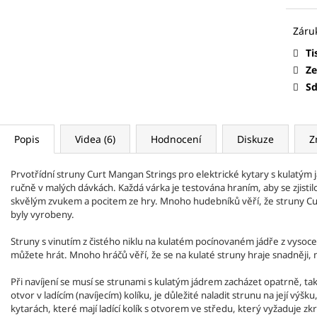
CURT MANGAN STRINGS - KUSOVÉ
CURT MANGAN S
STRUNY HLADKÉ
STRUNY PRO
CURTEX
TRSÁTK
ELEKTRICKOU A AKUSTICKOU KYTARU
25 Kč
37 Kč
Ti
Ze
Sd
Popis
Videa (6)
Hodnocení
Diskuze
Z
Prvotřídní struny Curt Mangan Strings pro elektrické kytary s kulatým 
ručně v malých dávkách. Každá várka je testována hraním, aby se zjistil
skvělým zvukem a pocitem ze hry. Mnoho hudebníků věří, že struny Cur
byly vyrobeny.
Struny s vinutím z čistého niklu na kulatém pocínovaném jádře z vysoce u
struny pro baskytaru
můžete hrát. Mnoho hráčů věří, že se na kulaté struny hraje snadněji, m
Při navíjení se musí se strunami s kulatým jádrem zacházet opatrně, tak a
otvor v ladícím (navíjecím) kolíku, je důležité naladit strunu na její výš
kytarách, které mají ladící kolík s otvorem ve středu, který vyžaduje zk