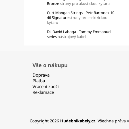
Bronze
struny pro akustickou kytaru
Curt Mangan Strings - Petr Bartonek 10-
46 Signature
struny pro elektrickou
kytaru
DL David Laboga - Tommy Emmanuel
series
nástrojový kabel
Z
á
Vše o nákupu
p
Doprava
a
Platba
t
Vrácení zboží
í
Reklamace
Copyright 2026
Hudebnikabely.cz
. Všechna práva 