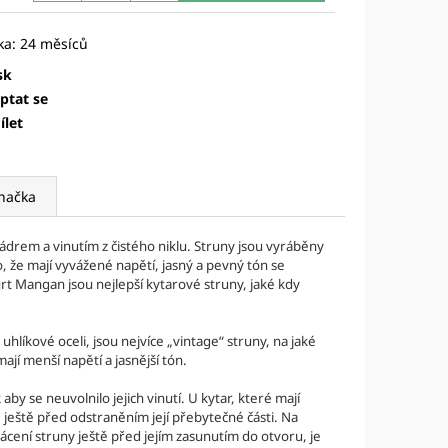
TRINGS - DELRIN
A
sk
ptat se
ílet
načka
jádrem a vinutím z čistého niklu. Struny jsou vyráběny
o, že mají vyvážené napětí, jasný a pevný tón se
t Mangan jsou nejlepší kytarové struny, jaké kdy
hlíkové oceli, jsou nejvíce „vintage“ struny, na jaké
ají menší napětí a jasnější tón.
by se neuvolnilo jejich vinutí. U kytar, které mají
ku, ještě před odstraněním její přebytečné části. Na
rácení struny ještě před jejím zasunutím do otvoru, je