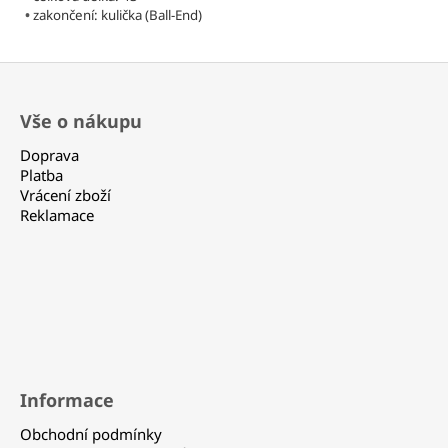
Kč
•
zakončení: kulička (Ball-End)
Z
á
Vše o nákupu
p
a
Doprava
t
Platba
Vrácení zboží
í
Reklamace
Informace
Obchodní podmínky