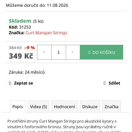
Můžeme doručit do:
11.08.2026
a
j
Skladem
í
(5 ks)
Kód:
31253
t
Značka:
Curt Mangan Strings
?
–9 %
384 Kč
DO KOŠÍKU
349 Kč
Měrná
cena:
HLEDAT
Zeptat se
Sdílet
D
o
p
Popis
Videa (5)
Hodnocení
Diskuze
Značka
o
r
Prvotřídní struny Curt Mangan Strings pro akustické kytary s
u
vinutím z fosforového bronzu. Struny jsou vyráběny ručně v