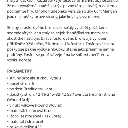
č
malých dávkách. Každá várka je testována hraním, aby se zjistilo,
že mají vyvážené napětí, jasný a pevný tón se skvělým zvukem a
u
pocitem ze hry. Mnoho hudebníků věří, že struny Curt Mangan
j
jsou nejlepší kytarové struny, jaké kdy byly vyrobeny.
e
m
Struny z fosforového bronzu se začaly vyrábět počátkem
e
sedmdesátých let a staly se nejoblíbenějšími strunami pro
akustické nástroje. Drát z fosforového bronzu je vyroben
přibližně z 92% mědi, 7% zinku a 1% fosforu. Fosforová bronz
CURT
poskytuje pěkné výšky a hloubky, stejně jako příjemné jemné
MANGAN
podtóny. Fosfor se používá zejména ke snížení znečištění a
STRINGS
vzniku koroze.
-
10-
PARAMETRY
46
NICKEL
•
struny pro: akustickou kytaru
WOUND
•
počet strun: 6
STRUNY
•
tvrdost: Traditional Light
PRO
•
tloušťky strun: 12-16-24w-32-42-53 / ovinutá třetí (G) struna
ELEKTRICKOU
(Wound 3rd)
KYTARU
•
vinutí: válcové (Round Wound)
295
•
materiál: fosforová bronz
Kč
•
jádro: šestihranné (Hex Core)
Původně:
•
materiál jádra: ocel
324
•
celková délka: 43"