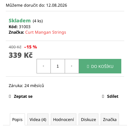
Můžeme doručit do:
12.08.2026
a
j
Skladem
í
(4 ks)
Kód:
31003
t
Značka:
Curt Mangan Strings
?
–15 %
400 Kč
339 Kč
Měrná
DO KOŠÍKU
cena:
HLEDAT
D
Zeptat se
Sdílet
o
p
o
r
Popis
Videa (4)
Hodnocení
Diskuze
Značka
u