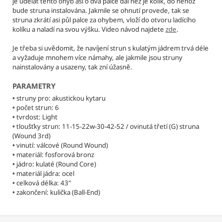
je udělat tento ohyb asi o dva palce dál než je kolík, do něhož
Kč
bude struna instalována. Jakmile se ohnutí provede, tak se
struna zkrátí asi půl palce za ohybem, vloží do otvoru ladícího
kolíku a naladí na svou výšku. Video návod najdete
zde
.
Je třeba si uvědomit, že navíjení strun s kulatým jádrem trvá déle
a vyžaduje mnohem více námahy, ale jakmile jsou struny
nainstalovány a usazeny, tak zní úžasně.
PARAMETRY
•
struny pro: akustickou kytaru
•
počet strun: 6
•
tvrdost: Light
•
tloušťky strun: 11-15-22w-30-42-52 / ovinutá třetí (G) struna
(Wound 3rd)
•
vinutí: válcové (Round Wound)
•
materiál: fosforová bronz
•
jádro: kulaté (Round Core)
•
materiál jádra: ocel
•
celková délka: 43"
•
zakončení: kulička (Ball-End)
Z