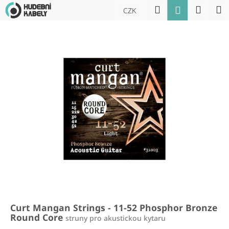
K
Přejít
Hledat
Náku
M
Přihlášení
CZK
na
o
obsah
Zpět
Zpět
košík
š
í
C
k
o
p
o
t
ř
e
b
u
j
e
t
Curt Mangan Strings - 11-52 Phosphor Bronze
e
Round Core
struny pro akustickou kytaru
n