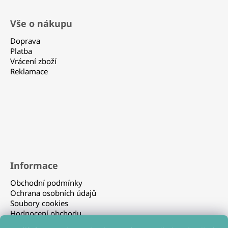
á
Vše o nákupu
p
a
Doprava
t
Platba
Vrácení zboží
í
Reklamace
Informace
Obchodní podmínky
Ochrana osobních údajů
Soubory cookies
Hodnocení obchodu