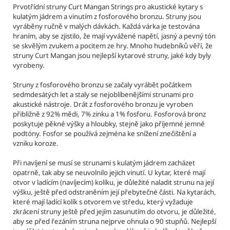
č
Prvotřídní struny Curt Mangan Strings pro akustické kytary
s
u
kulatým jádrem a
vinutím z fosforového bronzu. Struny jsou
j
vyráběny ručně v malých dávkách. Každá várka je testována
e
hraním, aby se zjistilo, že mají vyvážené napětí, jasný a pevný tón
m
se skvělým zvukem a pocitem ze hry. Mnoho hudebníků věří, že
struny Curt Mangan jsou nejlepší kytarové struny, jaké kdy byly
e
vyrobeny.
Struny z fosforového bronzu se začaly vyrábět počátkem
CURT
sedmdesátých let a staly se nejoblíbenějšími strunami pro
MANGAN
akustické nástroje. Drát z fosforového bronzu je vyroben
STRINGS
-
přibližně z 92% mědi, 7% zinku a 1% fosforu. Fosforová bronz
10-
poskytuje pěkné výšky a hloubky, stejně jako příjemné jemné
46
podtóny. Fosfor se používá zejména ke snížení znečištění a
NICKEL
vzniku koroze.
WOUND
STRUNY
Při navíjení se musí se strunami s kulatým jádrem zacházet
PRO
opatrně, tak aby se neuvolnilo jejich vinutí. U kytar, které mají
ELEKTRICKOU
otvor v ladícím (navíjecím) kolíku, je důležité naladit strunu na její
KYTARU
výšku, ještě před odstraněním její přebytečné části. Na kytarách,
295
které mají ladící kolík s otvorem ve středu, který vyžaduje
Kč
zkrácení struny ještě před jejím zasunutím do otvoru, je důležité,
Původně:
aby se před řezáním struna nejprve ohnula o 90 stupňů. Nejlepší
324