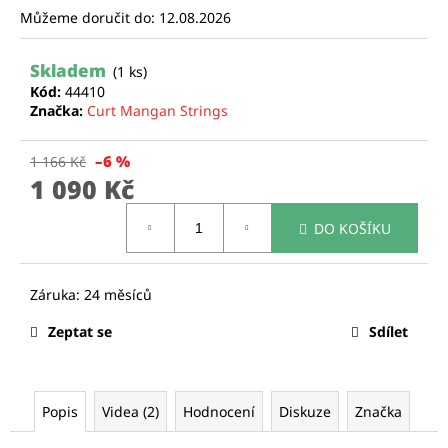
Můžeme doručit do:
12.08.2026
a
j
Skladem
í
(1 ks)
Kód:
44410
t
Značka:
Curt Mangan Strings
?
–6 %
1 166 Kč
1 090 Kč
Měrná
DO KOŠÍKU
cena:
HLEDAT
D
Zeptat se
Sdílet
o
p
o
r
Popis
Videa (2)
Hodnocení
Diskuze
Značka
u