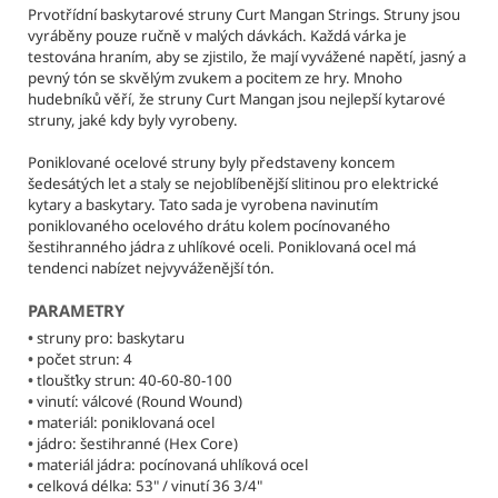
č
Prvotřídní baskytarové struny Curt Mangan Strings. Struny jsou
u
vyráběny pouze ručně v malých dávkách. Každá várka je
j
testována hraním, aby se zjistilo, že mají vyvážené napětí, jasný a
e
pevný tón se skvělým zvukem a pocitem ze hry. Mnoho
m
hudebníků věří, že struny Curt Mangan jsou nejlepší kytarové
struny, jaké kdy byly vyrobeny.
e
Poniklované ocelové struny byly představeny koncem
šedesátých let a staly se nejoblíbenější slitinou pro elektrické
CURT
kytary a baskytary. Tato sada je vyrobena navinutím
MANGAN
poniklovaného ocelového drátu kolem pocínovaného
STRINGS
-
šestihranného jádra z uhlíkové oceli. Poniklovaná ocel má
PETR
tendenci nabízet nejvyváženější tón.
BARTONEK
11-
PARAMETRY
48
•
struny pro: baskytaru
SIGNATURE
STRUNY
•
počet strun: 4
PRO
•
tloušťky strun: 40-60-80-100
ELEKTRICKOU
•
vinutí: válcové (Round Wound)
KYTARU
•
materiál: poniklovaná ocel
•
jádro: šestihranné (Hex Core)
295
Kč
•
materiál jádra: pocínovaná uhlíková ocel
Původně:
•
celková délka: 53"
/ vinutí 36 3/4"