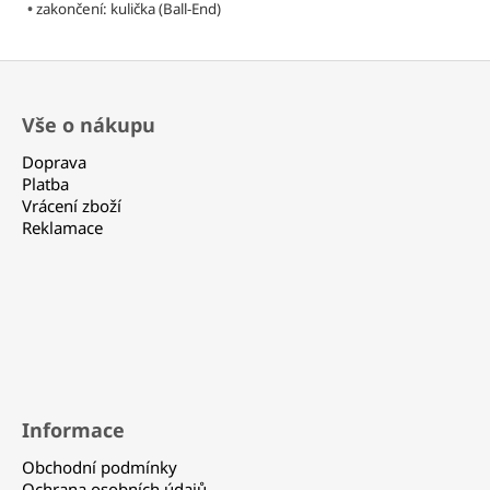
330
•
zakončení: kulička (Ball-End)
Kč
Z
á
Vše o nákupu
p
a
Doprava
t
Platba
Vrácení zboží
í
Reklamace
Informace
Obchodní podmínky
Ochrana osobních údajů