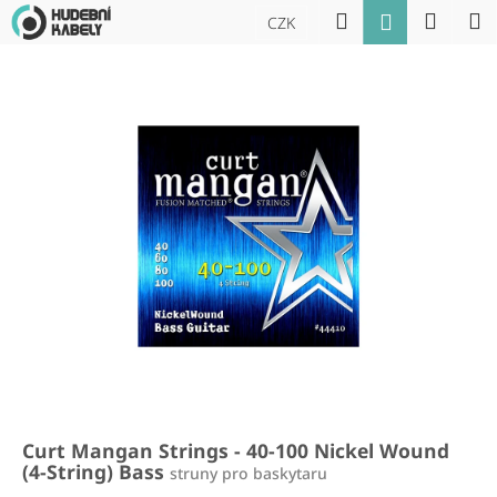
K
Přejít
Hledat
Náku
M
Přihlášení
CZK
na
o
obsah
Zpět
Zpět
košík
š
í
C
k
o
p
o
t
ř
e
b
u
j
e
t
Curt Mangan Strings - 40-100 Nickel Wound
e
(4-String) Bass
struny pro baskytaru
n