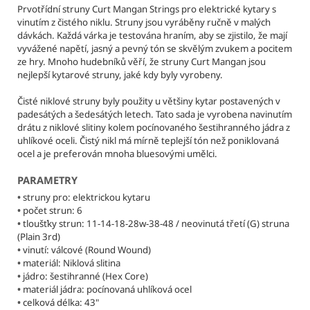
č
Prvotřídní struny Curt Mangan Strings pro elektrické kytary s
u
vinutím z čistého niklu. Struny jsou vyráběny ručně v malých
j
dávkách. Každá várka je testována hraním, aby se zjistilo, že mají
e
vyvážené napětí, jasný a pevný tón se skvělým zvukem a pocitem
m
ze hry. Mnoho hudebníků věří, že struny Curt Mangan jsou
nejlepší kytarové struny, jaké kdy byly vyrobeny.
e
Čisté niklové struny byly použity u většiny kytar postavených v
padesátých a šedesátých letech. Tato sada je vyrobena navinutím
CURT
drátu z niklové slitiny kolem pocínovaného šestihranného jádra z
MANGAN
uhlíkové oceli. Čistý nikl má mírně teplejší tón než poniklovaná
STRINGS
-
ocel a je preferován mnoha bluesovými umělci.
9-
46
PARAMETRY
NICKEL
•
struny pro: elektrickou kytaru
WOUND
•
počet strun: 6
STRUNY
PRO
•
tloušťky strun: 11-14-18-28w-38-48 / neovinutá třetí (G) struna
ELEKTRICKOU
(Plain 3rd)
KYTARU
•
vinutí: válcové (Round Wound)
•
materiál: Niklová slitina
295
•
jádro: šestihranné (Hex Core)
Kč
Původně:
•
materiál jádra: pocínovaná uhlíková ocel
300
•
celková délka: 43"