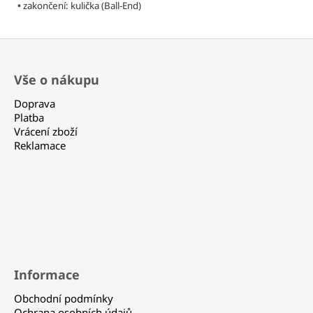
Kč
•
zakončení: kulička (Ball-End)
Z
á
Vše o nákupu
p
a
Doprava
t
Platba
Vrácení zboží
í
Reklamace
Informace
Obchodní podmínky
Ochrana osobních údajů