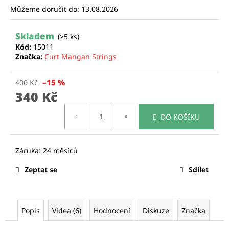
Můžeme doručit do:
13.08.2026
a
j
Skladem
í
(>5 ks)
Kód:
15011
t
Značka:
Curt Mangan Strings
?
–15 %
400 Kč
340 Kč
Měrná
DO KOŠÍKU
cena:
HLEDAT
D
Zeptat se
Sdílet
o
p
o
r
Popis
Videa (6)
Hodnocení
Diskuze
Značka
u